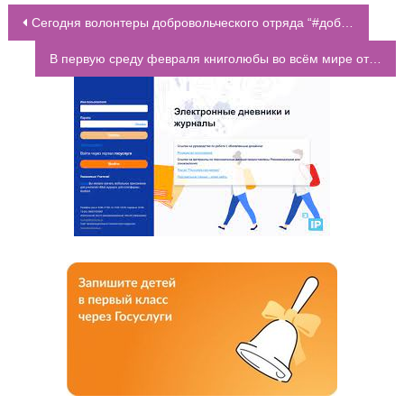
Сегодня волонтеры добровольческого отряда “#добро75” стали участниками Городского слёта волонтеров «Я – волонтёр»
НАВИГАЦИЯ ПО ЗАПИСЯМ
В первую среду февраля книголюбы во всём мире отмечают один из самых книжных праздников – “Всемирный день чтения вслух”