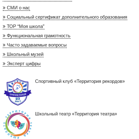
СМИ о нас
Социальный сертификат дополнительного образования
ТОР “Моя школа”
Функциональная грамотность
Часто задаваемые вопросы
Школьный музей
Эксперт цифры
Спортивный клуб «Территория рекордов»
Школьный театр «Территория театра»