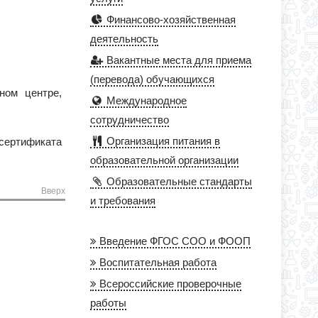
Финансово-хозяйственная
деятельность
Вакантные места для приема
(перевода) обучающихся
ном центре,
Международное
сотрудничество
Организация питания в
сертификата
образовательной организации
Образовательные стандарты
Вверх
и требования
Введение ФГОС СОО и ФООП
Воспитательная работа
Всероссийские проверочные
работы