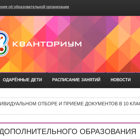
ния об образовательной организации
БОУ «Школа №75»
ОДАРЁННЫЕ ДЕТИ
РАСПИСАНИЕ ЗАНЯТИЙ
НОВОСТИ
РАЗОВАТЕЛЬНЫХ ОРГАНИЗАЦИЙ РОСТОВСКОЙ ОБЛАСТИ ДЛ
ИВИДУАЛЬНОМ ОТБОРЕ И ПРИЕМЕ ДОКУМЕНТОВ В 10 КЛА
Е В 10 КЛАСС
ИШИНЫ»: ПОЧЕМУ ПОДРОСТКИ ВСЁ ЧАЩЕ ВЫБИРАЮТ АПТ
 ДОПОЛНИТЕЛЬНОГО ОБРАЗОВАНИЯ