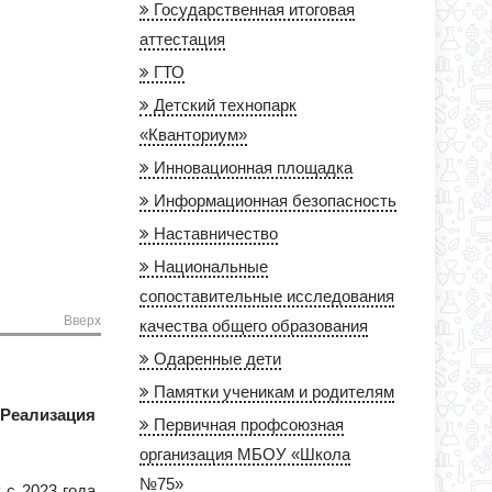
Государственная итоговая
аттестация
ГТО
Детский технопарк
«Кванториум»
Инновационная площадка
Информационная безопасность
Наставничество
Национальные
сопоставительные исследования
Вверх
качества общего образования
Одаренные дети
Памятки ученикам и родителям
Реализация
Первичная профсоюзная
организация МБОУ «Школа
№75»
 с 2023 года