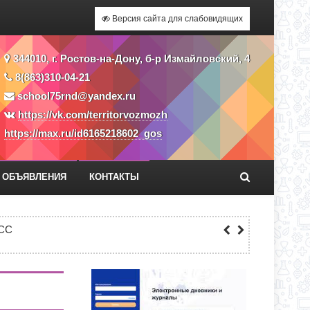
Версия сайта для слабовидящих
344010, г. Ростов-на-Дону, б-р Измайловский, 4
8(863)310-04-21
school75rnd@yandex.ru
https://vk.com/territorvozmozh
https://max.ru/id6165218602_gos
ОБЪЯВЛЕНИЯ
КОНТАКТЫ
Я ПРИЕМА ЗАЯВЛЕНИЙ В 1 КЛАСС
СС
ЕКУ?