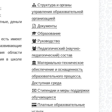
Структура и органы
;
управления образовательной
;
организацией
тные, деньги
Документы
Образование
 есть имеют
Руководство
развивающие
Педагогический (научно-
ния области
педагогический) состав
тия в школе
Материально-техническое
обеспечение и оснащенность
образовательного процесса.
Доступная среда
Стипендии и меры поддержки
обучающихся
Платные образовательные
услуги