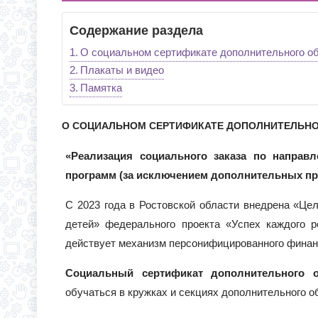
С 1 СЕНТЯБРЯ 2026 Г
Д.3 (МОДУЛЬНОЕ ЗДАН
Содержание раздела
ВРЕМЯ ОТКРЫТИЯ ОБ
ЧЕРЕЗ ЕПГУ
О социальном сертификате дополнительного о
ИНФОРМАЦИЯ ОБ ИНД
Плакаты и видео
Памятка
О СОЦИАЛЬНОМ СЕРТИФИКАТЕ ДОПОЛНИТЕЛЬНО
«Реализация социального заказа по направ
программ (за исключением дополнительных пр
С 2023 года в Ростовской области внедрена «Це
детей» федерального проекта «Успех каждого р
действует механизм персонифицированного финанс
Социальный сертификат дополнительного о
обучаться в кружках и секциях дополнительного о