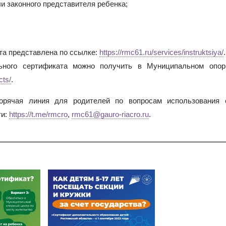
и законного представителя ребенка;
та представлена по ссылке:
https://rmc61.ru/services/instruktsiya/
.
ного сертификата можно получить в Муниципальном опор
cts/
.
Горячая линия для родителей по вопросам использования 
ти:
https://t.me/rmcro
,
rmc61@gauro-riacro.ru
.