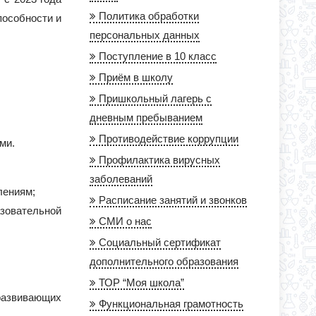
Политика обработки
пособности и
персональных данных
Поступление в 10 класс
Приём в школу
Пришкольный лагерь с
дневным пребыванием
Противодействие коррупции
ми.
Профилактика вирусных
заболеваний
лениям;
Расписание занятий и звонков
зовательной
СМИ о нас
Социальный сертификат
дополнительного образования
ТОР “Моя школа”
развивающих
Функциональная грамотность