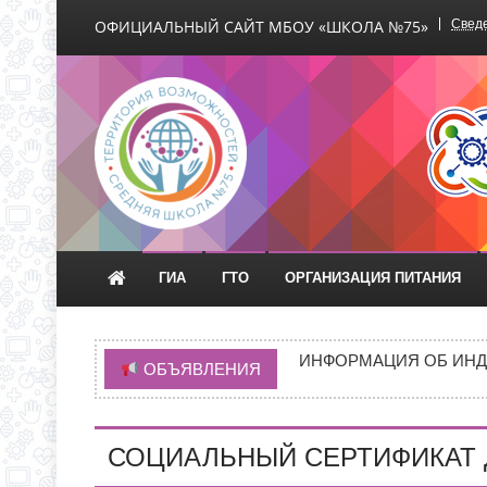
ОФИЦИАЛЬНЫЙ САЙТ МБОУ «ШКОЛА №75»
Сведе
Официальный сайт М
ГИА
ГТО
ОРГАНИЗАЦИЯ ПИТАНИЯ
ВРЕМЯ ОТКРЫТИЯ ОБ
ЧЕРЕЗ ЕПГУ
ИНФОРМАЦИЯ ОБ ИНД
ОБЪЯВЛЕНИЯ
ИНФОРМАЦИЯ О ПРИЕМ
НОВАЯ ЭПИДЕМИЯ «Т
СОЦИАЛЬНЫЙ СЕРТИФИКАТ