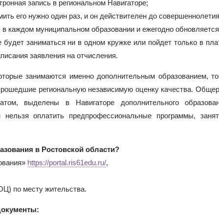
тронная запись в региональном Навигаторе;
мить его нужно один раз, и он действителен до совершеннолетия
 в каждом муниципальном образовании и ежегодно обновляется
 будет заниматься ни в одном кружке или пойдет только в пла
писания заявления на отчисления.
которые занимаются именно дополнительным образованием, то
 прошедшие региональную независимую оценку качества. Обще
атом, выделены в Навигаторе дополнительного образова
м нельзя оплатить предпрофессиональные программы, заня
азования в Ростовской области?
зования»
https://portal.ris61edu.ru/
,
Ц) по месту жительства.
документы: