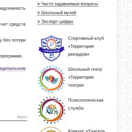
Часто задаваемые вопросы
надлежность
Школьный музей
Эксперт цифры
счет средств
Спортивный клуб
у без потери
«Территория
рекордов»
 программе.
иципальном
Школьный театр
«Территория
театра»
Психологическая
служба
Вверх
Конкурс «Учитель