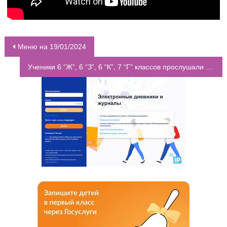
Меню на 19/01/2024
НАВИГАЦИЯ ПО ЗАПИСЯМ
Ученики 6 “Ж”, 6 “З”, 6 “К”, 7 “Г” классов прослушали и обсудили онлайн-лекцию «Без срока давности. Нацистский геноцид на территории Донбасса: история и современность»