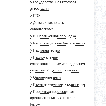
Государственная итоговая
аттестация
ГТО
Детский технопарк
«Кванториум»
Инновационная площадка
Информационная безопасность
Наставничество
Национальные
сопоставительные исследования
качества общего образования
Одаренные дети
Памятки ученикам и родителям
Первичная профсоюзная
организация МБОУ «Школа
№75»