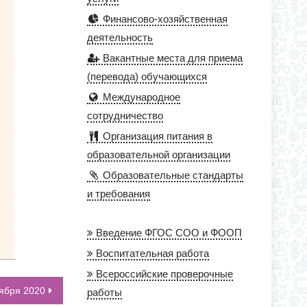
Финансово-хозяйственная
деятельность
Вакантные места для приема
(перевода) обучающихся
Международное
сотрудничество
Организация питания в
образовательной организации
Образовательные стандарты
и требования
Введение ФГОС СОО и ФООП
Воспитательная работа
Всероссийские проверочные
тября 2020
работы