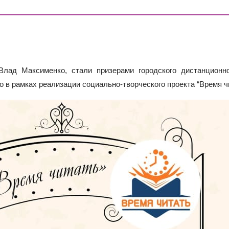
Е В 10 КЛАСС
ИШИНЫ»: ПОЧЕМУ ПОДРОСТКИ ВСЁ ЧАЩЕ ВЫБИРАЮТ АПТ
Й БУДУЩИХ ПЕРВОКЛАССНИКОВ! ИНФОРМАЦИЯ О ЗАЧИСЛ
лад Максименко, стали призерами городского дистанционно
о в рамках реализации социально-творческого проекта “Время ч