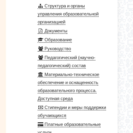
Структура и органы
управления образовательной
организацией
Документы
Образование
Руководство
Педагогический (научно-
педагогический) состав
Материально-техническое
обеспечение и оснащенность
образовательного процесса.
Доступная среда
Стипендии и меры поддержки
обучающихся
Платные образовательные
услуги