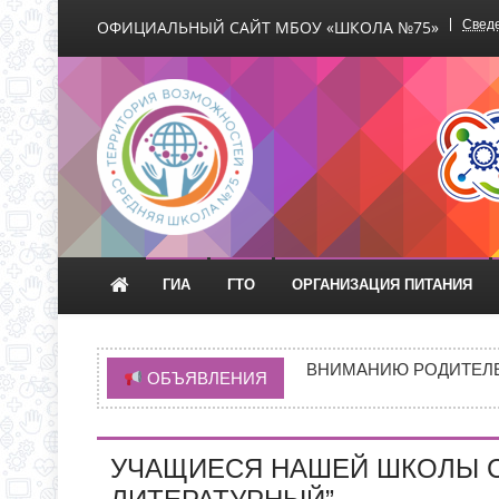
ОФИЦИАЛЬНЫЙ САЙТ МБОУ «ШКОЛА №75»
Сведе
Официальный сайт М
ГИА
ГТО
ОРГАНИЗАЦИЯ ПИТАНИЯ
НОВАЯ ЭПИДЕМИЯ «Т
ВНИМАНИЮ РОДИТЕЛЕ
ОБЪЯВЛЕНИЯ
ГРАФИК ПРИЕМА ДОКУ
ИНФОРМАЦИЯ ОБ ИНД
УЧАЩИЕСЯ НАШЕЙ ШКОЛЫ С