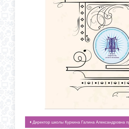
Директор школы Куркина Галина Александровна приняла участие в видеоконференции Общественной палаты города Ростова-на-Д
НАВИГАЦИЯ ПО ЗАПИСЯМ