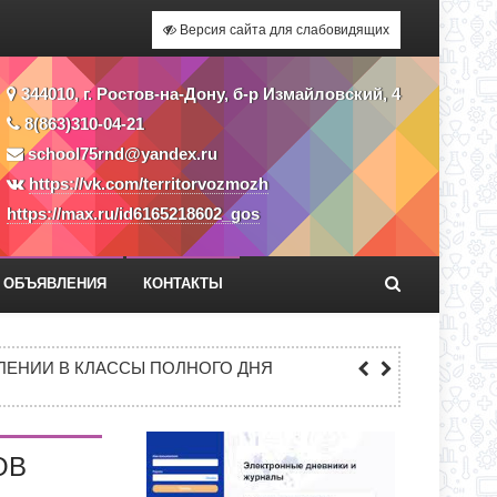
Версия сайта для слабовидящих
344010, г. Ростов-на-Дону, б-р Измайловский, 4
8(863)310-04-21
school75rnd@yandex.ru
https://vk.com/territorvozmozh
https://max.ru/id6165218602_gos
ОБЪЯВЛЕНИЯ
КОНТАКТЫ
ЕКУ?
ЕНИИ В КЛАССЫ ПОЛНОГО ДНЯ
СС
ОВ