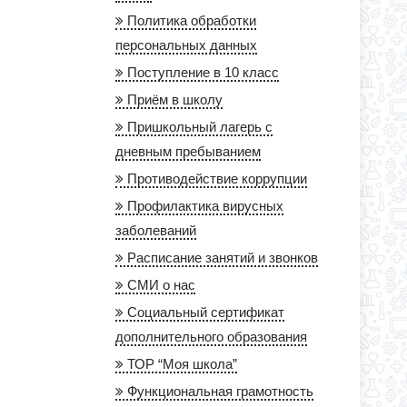
Политика обработки
персональных данных
Поступление в 10 класс
Приём в школу
Пришкольный лагерь с
дневным пребыванием
Противодействие коррупции
Профилактика вирусных
заболеваний
Расписание занятий и звонков
СМИ о нас
Социальный сертификат
дополнительного образования
ТОР “Моя школа”
Функциональная грамотность