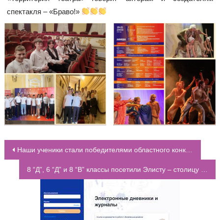
спектакля – «Браво!»
Наши ученики стали победителями областного конкурса, посвященного 80-летию со Дня Победы
НАВИГАЦИЯ ПО ЗАПИСЯМ
8 “Д”, 6 “Д” и 8 “В” классы посетили Элисту – столицу республики Калмыкия