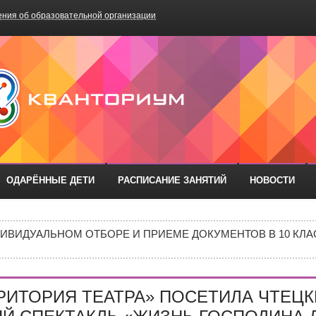
ния об образовательной организации
БОУ «Школа №75»
ОДАРЁННЫЕ ДЕТИ
РАСПИСАНИЕ ЗАНЯТИЙ
НОВОСТИ
РАЗОВАТЕЛЬНЫХ ОРГАНИЗАЦИЙ РОСТОВСКОЙ ОБЛАСТИ ДЛ
ИВИДУАЛЬНОМ ОТБОРЕ И ПРИЕМЕ ДОКУМЕНТОВ В 10 КЛА
Е В 10 КЛАСС
ИШИНЫ»: ПОЧЕМУ ПОДРОСТКИ ВСЁ ЧАЩЕ ВЫБИРАЮТ АПТ
РИТОРИЯ ТЕАТРА» ПОСЕТИЛА ЧТЕЦ