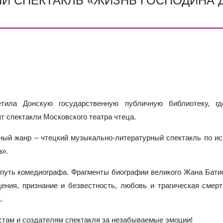
Й СПЕКТАКЛЬ «ЖИЗНЬ ГОСПОДИНА 
ОДА В МБОУ «ШКОЛА № 75» ОТКРЫВАЮТСЯ КЛАССЫ ПОЛНОГ
ИЕ)
РАЗОВАТЕЛЬНЫХ ОРГАНИЗАЦИЙ РОСТОВСКОЙ ОБЛАСТИ ДЛ
ИВИДУАЛЬНОМ ОТБОРЕ И ПРИЕМЕ ДОКУМЕНТОВ В 10 КЛА
етила Донскую государственную публичную библиотеку, г
т спектакли Московского театра чтеца.
ный жанр – чтецкий музыкально-литературный спектакль по и
а».
 путь комедиографа. Фрагменты биографии великого Жана Бат
ения, признание и безвестность, любовь и трагическая смер
.
истам и создателям спектакля за незабываемые эмоции!