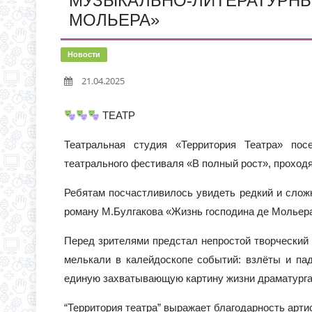
МУЗЫКАЛЬНО-ЛИТЕРАТУРНЫ
С 1 СЕНТЯБРЯ 2026 Г
Д.3 (МОДУЛЬНОЕ ЗДАН
МОЛЬЕРА»
ВРЕМЯ ОТКРЫТИЯ ОБ
ЧЕРЕЗ ЕПГУ
Новости
ИНФОРМАЦИЯ ОБ ИНД
21.04.2025
ТЕАТР
Театральная студия «Территория Театра» пос
театрального фестиваля «В полный рост», проходя
Ребятам посчастливилось увидеть редкий и слож
роману М.Булгакова «Жизнь господина де Мольер
Перед зрителями предстал непростой творческий
мелькали в калейдоскопе событий: взлёты и пад
единую захватывающую картину жизни драматурга
“Территория театра” выражает благодарность арт