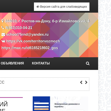
Версия сайта для слабовидящих
344010, г. Ростов-на-Дону, б-р Измайловский, 4
8(863)310-04-21
school75rnd@yandex.ru
https://vk.com/territorvozmozh
https://max.ru/id6165218602_gos
ОБЪЯВЛЕНИЯ
КОНТАКТЫ
Я ПРИЕМА ЗАЯВЛЕНИЙ В 1 КЛАСС
СС
ЕКУ?
КИЙ