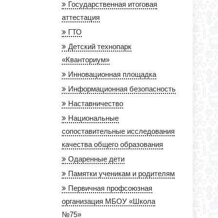
Государственная итоговая
аттестация
ГТО
Детский технопарк
«Кванториум»
Инновационная площадка
Информационная безопасность
Наставничество
Национальные
сопоставительные исследования
качества общего образования
Одаренные дети
Памятки ученикам и родителям
Первичная профсоюзная
организация МБОУ «Школа
№75»