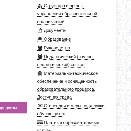
Структура и органы
управления образовательной
организацией
Документы
Образование
Руководство
Педагогический (научно-
педагогический) состав
Материально-техническое
обеспечение и оснащенность
образовательного процесса.
Доступная среда
Стипендии и меры поддержки
Команда нашей школы приняла участие в городском этапе Президентских состязаний среди 6-х классов
обучающихся
Платные образовательные
услуги