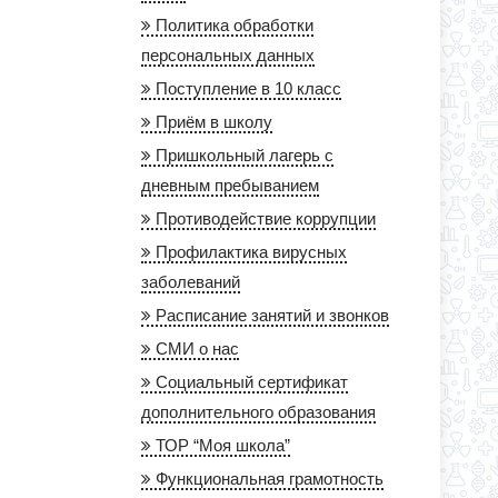
Политика обработки
персональных данных
Поступление в 10 класс
Приём в школу
Пришкольный лагерь с
дневным пребыванием
Противодействие коррупции
Профилактика вирусных
заболеваний
Расписание занятий и звонков
СМИ о нас
Социальный сертификат
дополнительного образования
ТОР “Моя школа”
Функциональная грамотность