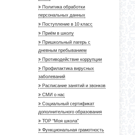
Политика обработки
персональных данных
Поступление в 10 класс
Приём в школу
Пришкольный лагерь с
дневным пребыванием
Противодействие коррупции
Профилактика вирусных
заболеваний
Расписание занятий и звонков
СМИ о нас
Социальный сертификат
дополнительного образования
ТОР “Моя школа”
Функциональная грамотность