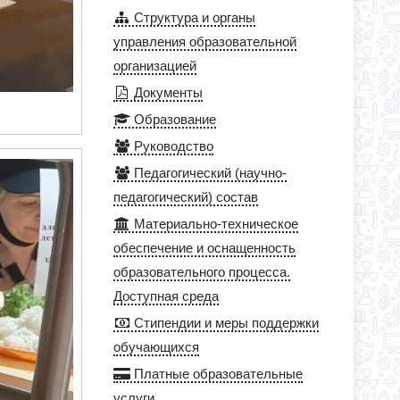
Структура и органы
управления образовательной
организацией
Документы
Образование
Руководство
Педагогический (научно-
педагогический) состав
Материально-техническое
обеспечение и оснащенность
образовательного процесса.
Доступная среда
Стипендии и меры поддержки
обучающихся
Платные образовательные
услуги