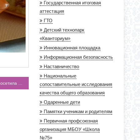
Государственная итоговая
аттестация
ГТО
Детский технопарк
«Кванториум»
Инновационная площадка
Информационная безопасность
Наставничество
Национальные
Театральная студия «Территория Театра» посетила чтецкий музыкально-литературный спектакль «Жизнь господина де Мольера»
сопоставительные исследования
качества общего образования
Одаренные дети
Памятки ученикам и родителям
Первичная профсоюзная
организация МБОУ «Школа
№75»