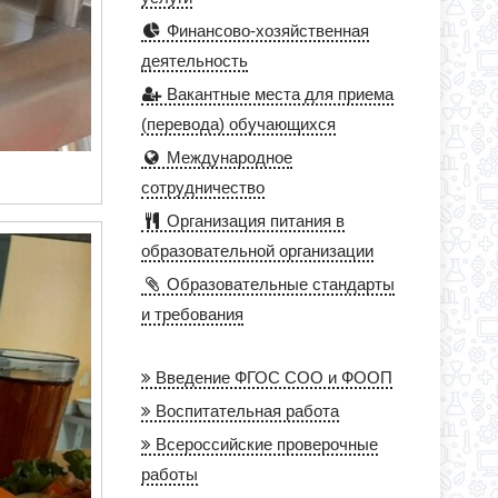
Финансово-хозяйственная
деятельность
Вакантные места для приема
(перевода) обучающихся
Международное
сотрудничество
Организация питания в
образовательной организации
Образовательные стандарты
и требования
Введение ФГОС СОО и ФООП
Воспитательная работа
Всероссийские проверочные
работы