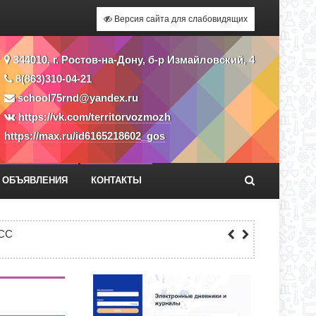
Версия сайта для слабовидящих
344010, г. Ростов-на-Дону, б-р Измайловский, 4
8(863)310-04-21
school75rnd@yandex.ru
https://vk.com/territorvozmozh
https://max.ru/id6165218602_gos
ОБЪЯВЛЕНИЯ
КОНТАКТЫ
Я ПРИЕМА ЗАЯВЛЕНИЙ В 1 КЛАСС
СС
ЕКУ?