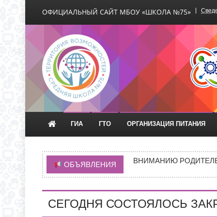
ОФИЦИАЛЬНЫЙ САЙТ МБОУ «ШКОЛА №75»
Сведе
Официальный сайт М
ГИА
ГТО
ОРГАНИЗАЦИЯ ПИТАНИЯ
НОВАЯ ЭПИДЕМИЯ «Т
ВНИМАНИЮ РОДИТЕЛЕ
ОБЪЯВЛЕНИЯ
ГРАФИК ПРИЕМА ДОКУ
ИНФОРМАЦИЯ ОБ ИНД
СЕГОДНЯ СОСТОЯЛОСЬ ЗАК