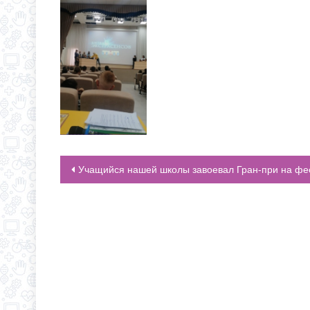
Учащийся нашей школы завоевал Гран-при на фестивале-конкурсе сценического искусства и концертных программ “Красота спасает ми
НАВИГАЦИЯ ПО ЗАПИСЯМ