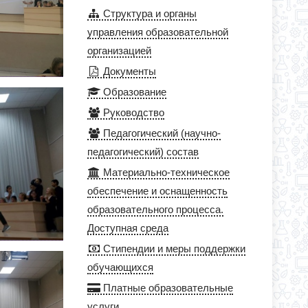
Структура и органы
управления образовательной
организацией
Документы
Образование
Руководство
Педагогический (научно-
педагогический) состав
Материально-техническое
обеспечение и оснащенность
образовательного процесса.
Доступная среда
Стипендии и меры поддержки
обучающихся
Платные образовательные
услуги