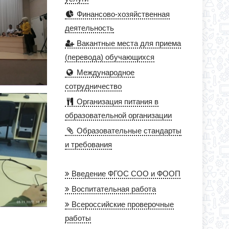
Финансово-хозяйственная
деятельность
Вакантные места для приема
(перевода) обучающихся
Международное
сотрудничество
Организация питания в
образовательной организации
Образовательные стандарты
и требования
Введение ФГОС СОО и ФООП
Воспитательная работа
Всероссийские проверочные
работы