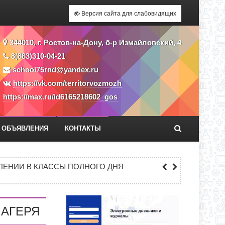
Версия сайта для слабовидящих
344010, г. Ростов-на-Дону, б-р Измайловский, 4
8(863)310-04-21
school75rnd@yandex.ru
https://vk.com/territorvozmozh
https://max.ru/id6165218602_gos
ОБЪЯВЛЕНИЯ
КОНТАКТЫ
ЕКУ?
ЕНИИ В КЛАССЫ ПОЛНОГО ДНЯ
СС
ЛАГЕРЯ