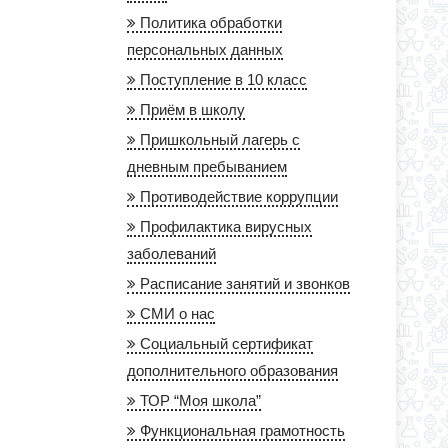
Политика обработки
персональных данных
Поступление в 10 класс
Приём в школу
Пришкольный лагерь с
дневным пребыванием
Противодействие коррупции
Профилактика вирусных
заболеваний
Расписание занятий и звонков
СМИ о нас
Социальный сертификат
дополнительного образования
ТОР “Моя школа”
Функциональная грамотность