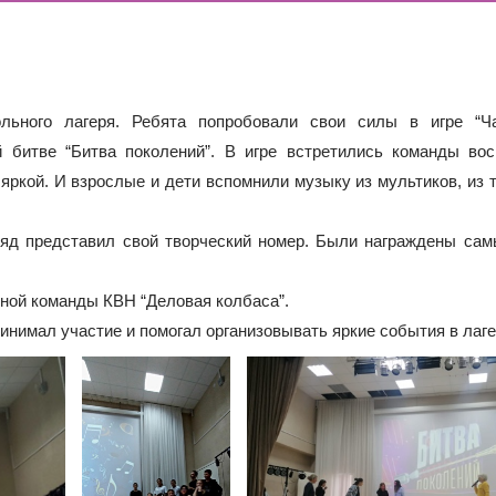
Е В 10 КЛАСС
ИШИНЫ»: ПОЧЕМУ ПОДРОСТКИ ВСЁ ЧАЩЕ ВЫБИРАЮТ АПТ
Й БУДУЩИХ ПЕРВОКЛАССНИКОВ! ИНФОРМАЦИЯ О ЗАЧИСЛ
ольного лагеря. Ребята попробовали свои силы в игре “Ч
 битве “Битва поколений”. В игре встретились команды вос
 яркой. И взрослые и дети вспомнили музыку из мультиков, из 
ряд представил свой творческий номер. Были награждены сам
ой команды КВН “Деловая колбаса”.
ринимал участие и помогал организовывать яркие события в лаге