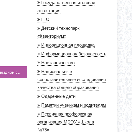
Государственная итоговая
аттестация
ГТО
Детский технопарк
«Кванториум»
Инновационная площадка
Информационная безопасность
Наставничество
Национальные
Учителя нашей школы приняли участие в выездной сессии «Школа классного руководителя»
сопоставительные исследования
качества общего образования
Одаренные дети
Памятки ученикам и родителям
Первичная профсоюзная
организация МБОУ «Школа
№75»