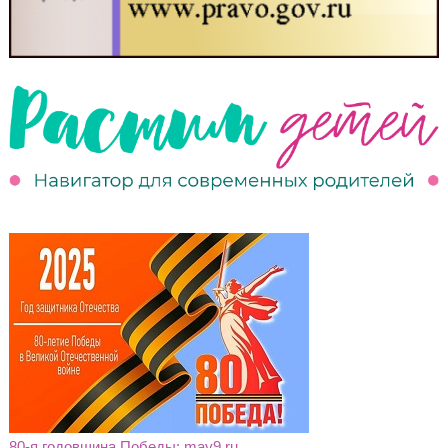
80-я годовщина Победы: may9.ru