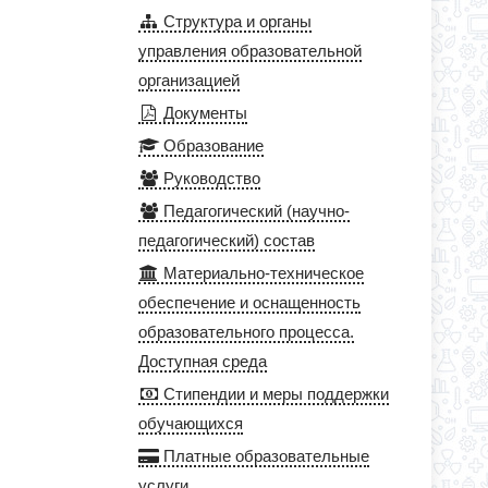
Структура и органы
управления образовательной
организацией
Документы
Образование
Руководство
Педагогический (научно-
педагогический) состав
Материально-техническое
обеспечение и оснащенность
образовательного процесса.
Доступная среда
Стипендии и меры поддержки
обучающихся
Платные образовательные
услуги