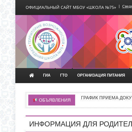
ОФИЦИАЛЬНЫЙ САЙТ МБОУ «ШКОЛА №75»
Сведе
Официальный сайт М
ГИА
ГТО
ОРГАНИЗАЦИЯ ПИТАНИЯ
С 1 СЕНТЯБРЯ 2026 Г
Д.3 (МОДУЛЬНОЕ ЗДАН
ГРАФИК ПРИЕМА ДОКУ
ОБЪЯВЛЕНИЯ
ИНФОРМАЦИЯ ОБ ИНД
ИНФОРМАЦИЯ О ПРИЕМ
ИНФОРМАЦИЯ ДЛЯ РОДИТЕЛ