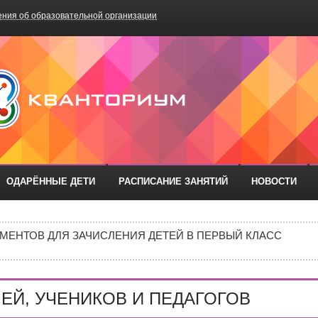
ния об образовательной организации
БОУ «Школа №75»
ОДАРЁННЫЕ ДЕТИ
РАСПИСАНИЕ ЗАНЯТИЙ
НОВОСТИ
ОДА В МБОУ «ШКОЛА № 75» ОТКРЫВАЮТСЯ КЛАССЫ ПОЛНОГ
ИЕ)
МЕНТОВ ДЛЯ ЗАЧИСЛЕНИЯ ДЕТЕЙ В ПЕРВЫЙ КЛАСС
ИВИДУАЛЬНОМ ОТБОРЕ И ПРИЕМЕ ДОКУМЕНТОВ В 10 КЛА
Е В 10 КЛАСС
ЕЙ, УЧЕНИКОВ И ПЕДАГОГОВ