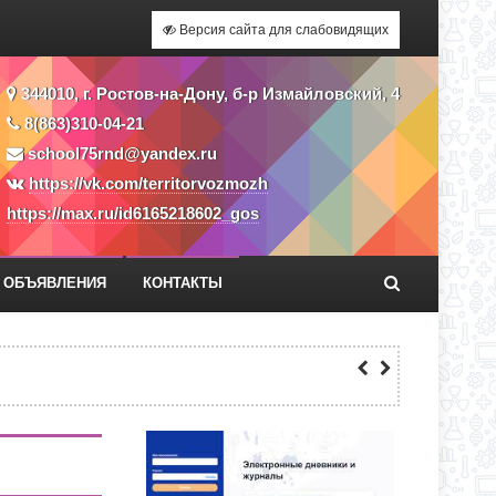
Версия сайта для слабовидящих
344010, г. Ростов-на-Дону, б-р Измайловский, 4
8(863)310-04-21
school75rnd@yandex.ru
https://vk.com/territorvozmozh
https://max.ru/id6165218602_gos
ОБЪЯВЛЕНИЯ
КОНТАКТЫ
О ДНЯ ПО АДРЕСУ: УЛ. Ю. ДУБИНИНА,
СС