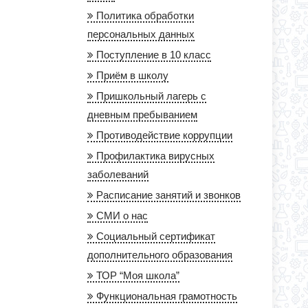
Политика обработки
персональных данных
Поступление в 10 класс
Приём в школу
Пришкольный лагерь с
дневным пребыванием
Противодействие коррупции
Профилактика вирусных
заболеваний
Расписание занятий и звонков
СМИ о нас
Социальный сертификат
дополнительного образования
ТОР “Моя школа”
Функциональная грамотность