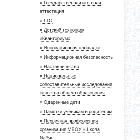
Государственная итоговая
аттестация
ГТО
Детский технопарк
«Кванториум»
Инновационная площадка
Информационная безопасность
Наставничество
Национальные
сопоставительные исследования
качества общего образования
Одаренные дети
Памятки ученикам и родителям
Первичная профсоюзная
организация МБОУ «Школа
№75»