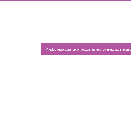
ИШИНЫ»: ПОЧЕМУ ПОДРОСТКИ ВСЁ ЧАЩЕ ВЫБИРАЮТ АПТ
ОДА В МБОУ «ШКОЛА № 75» ОТКРЫВАЮТСЯ КЛАССЫ ПОЛНОГ
ИЕ)
МЕНТОВ ДЛЯ ЗАЧИСЛЕНИЯ ДЕТЕЙ В ПЕРВЫЙ КЛАСС