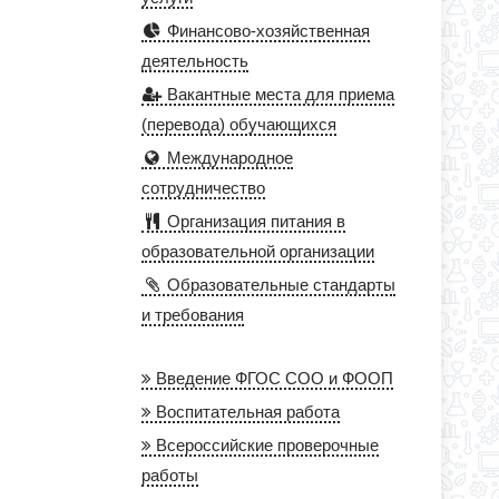
Финансово-хозяйственная
деятельность
Вакантные места для приема
(перевода) обучающихся
Международное
сотрудничество
Организация питания в
образовательной организации
Образовательные стандарты
и требования
Введение ФГОС СОО и ФООП
Воспитательная работа
Всероссийские проверочные
работы