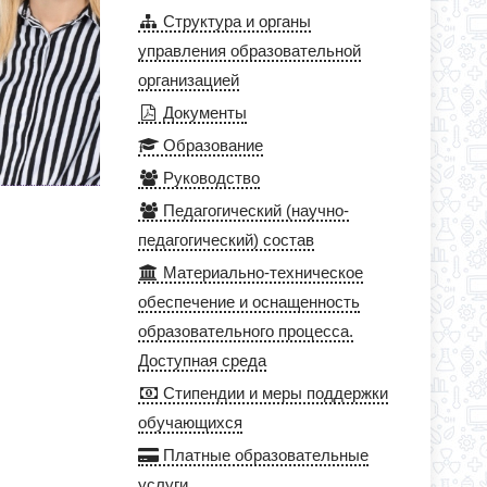
Структура и органы
управления образовательной
организацией
Документы
Образование
Руководство
Педагогический (научно-
педагогический) состав
Материально-техническое
обеспечение и оснащенность
образовательного процесса.
Доступная среда
Стипендии и меры поддержки
обучающихся
Платные образовательные
услуги