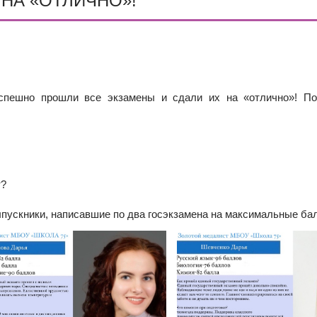
 НА «ОТЛИЧНО»!
ОДА В МБОУ «ШКОЛА № 75» ОТКРЫВАЮТСЯ КЛАССЫ ПОЛНОГ
ИЕ)
РАЗОВАТЕЛЬНЫХ ОРГАНИЗАЦИЙ РОСТОВСКОЙ ОБЛАСТИ ДЛ
ИВИДУАЛЬНОМ ОТБОРЕ И ПРИЕМЕ ДОКУМЕНТОВ В 10 КЛА
пешно прошли все экзамены и сдали их на «отлично»! Поз
т?
ыпускники, написавшие по два госэкзамена на максимальные ба