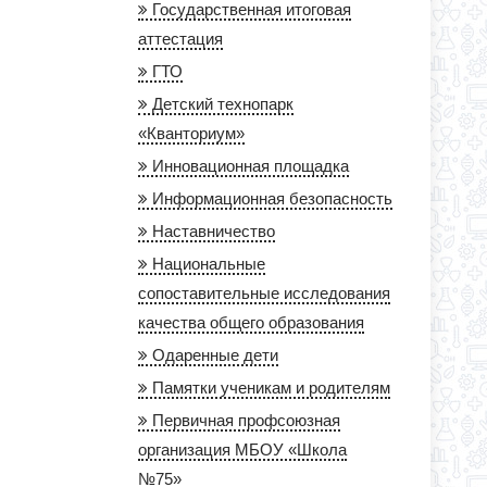
Государственная итоговая
аттестация
ГТО
Детский технопарк
«Кванториум»
Инновационная площадка
Информационная безопасность
Наставничество
Национальные
сопоставительные исследования
качества общего образования
Одаренные дети
Памятки ученикам и родителям
Первичная профсоюзная
организация МБОУ «Школа
№75»