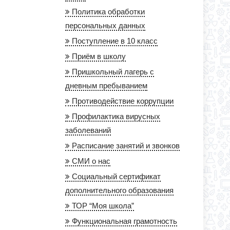
Политика обработки
персональных данных
Поступление в 10 класс
Приём в школу
Пришкольный лагерь с
дневным пребыванием
Противодействие коррупции
Профилактика вирусных
заболеваний
Расписание занятий и звонков
СМИ о нас
Социальный сертификат
дополнительного образования
ТОР “Моя школа”
Функциональная грамотность