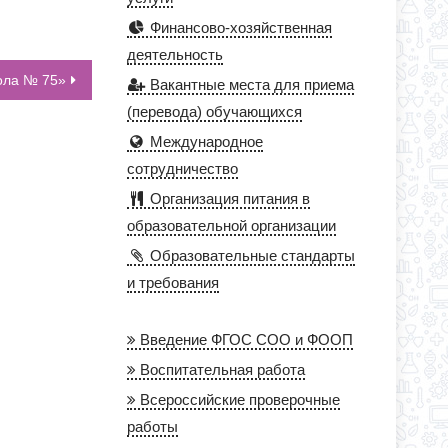
Финансово-хозяйственная
деятельность
ола № 75»
Вакантные места для приема
(перевода) обучающихся
Международное
сотрудничество
Организация питания в
образовательной организации
Образовательные стандарты
и требования
Введение ФГОС СОО и ФООП
Воспитательная работа
Всероссийские проверочные
работы