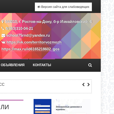
Версия сайта для слабовидящих
344010, г. Ростов-на-Дону, б-р Измайловский, 4
8(863)310-04-21
school75rnd@yandex.ru
https://vk.com/territorvozmozh
https://max.ru/id6165218602_gos
ОБЪЯВЛЕНИЯ
КОНТАКТЫ
Я ПРИЕМА ЗАЯВЛЕНИЙ В 1 КЛАСС
СС
ЕКУ?
ШЛИ