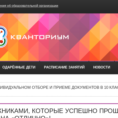
ния об образовательной организации
БОУ «Школа №75»
ОДАРЁННЫЕ ДЕТИ
РАСПИСАНИЕ ЗАНЯТИЙ
НОВОСТИ
РАЗОВАТЕЛЬНЫХ ОРГАНИЗАЦИЙ РОСТОВСКОЙ ОБЛАСТИ ДЛ
ИВИДУАЛЬНОМ ОТБОРЕ И ПРИЕМЕ ДОКУМЕНТОВ В 10 КЛА
Е В 10 КЛАСС
ИШИНЫ»: ПОЧЕМУ ПОДРОСТКИ ВСЁ ЧАЩЕ ВЫБИРАЮТ АПТ
КНИКАМИ, КОТОРЫЕ УСПЕШНО ПРО