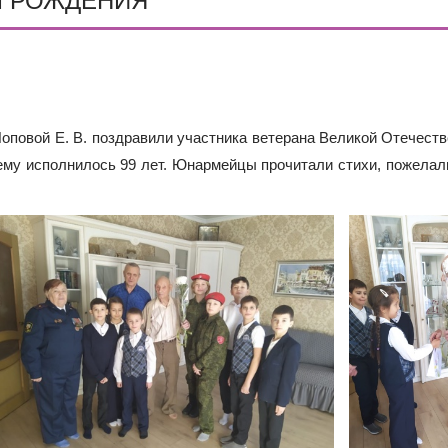
М РОЖДЕНИЯ
Е В 10 КЛАСС
ИШИНЫ»: ПОЧЕМУ ПОДРОСТКИ ВСЁ ЧАЩЕ ВЫБИРАЮТ АПТ
Й БУДУЩИХ ПЕРВОКЛАССНИКОВ! ИНФОРМАЦИЯ О ЗАЧИСЛ
оповой Е. В. поздравили участника ветерана Великой Отечест
 ему исполнилось 99 лет. Юнармейцы прочитали стихи, пожелал