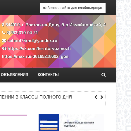
Версия сайта для слабовидящих
344010, г. Ростов-на-Дону, б-р Измайловский, 4
8(863)310-04-21
school75rnd@yandex.ru
https://vk.com/territorvozmozh
https://max.ru/id6165218602_gos
ОБЪЯВЛЕНИЯ
КОНТАКТЫ
ЕКУ?
ЕНИИ В КЛАССЫ ПОЛНОГО ДНЯ
СС