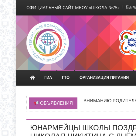
ОФИЦИАЛЬНЫЙ САЙТ МБОУ «ШКОЛА №75»
Сведе
Официальный сайт М
ГИА
ГТО
ОРГАНИЗАЦИЯ ПИТАНИЯ
НОВАЯ ЭПИДЕМИЯ «Т
ВНИМАНИЮ РОДИТЕЛЕ
ОБЪЯВЛЕНИЯ
ГРАФИК ПРИЕМА ДОКУ
ИНФОРМАЦИЯ ОБ ИНД
ЮНАРМЕЙЦЫ ШКОЛЫ ПОЗДРА