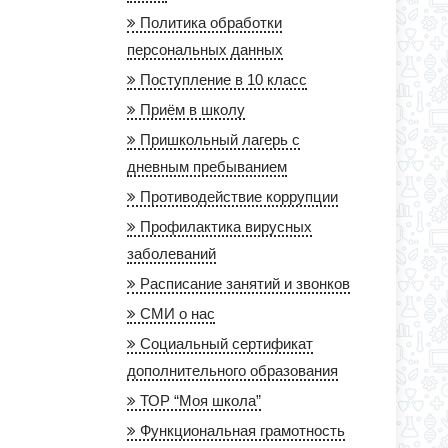
Политика обработки
персональных данных
Поступление в 10 класс
Приём в школу
Пришкольный лагерь с
дневным пребыванием
Противодействие коррупции
Профилактика вирусных
заболеваний
Расписание занятий и звонков
СМИ о нас
Социальный сертификат
дополнительного образования
ТОР “Моя школа”
Функциональная грамотность