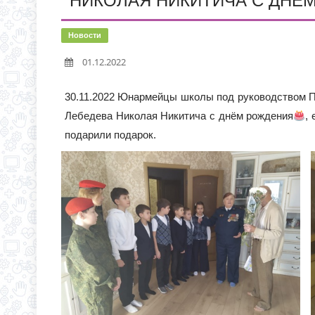
НИКОЛАЯ НИКИТИЧА С ДНЁ
ИНФОРМАЦИЯ О ПРИЕМ
НОВАЯ ЭПИДЕМИЯ «Т
Новости
01.12.2022
ВНИМАНИЮ РОДИТЕЛЕ
30.11.2022 Юнармейцы школы под руководством П
Лебедева Николая Никитича с днём рождения
,
подарили подарок.