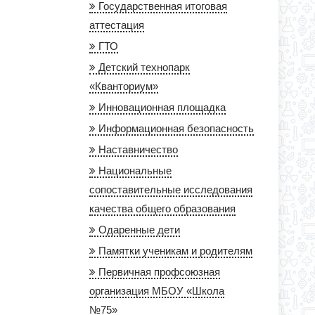
Государственная итоговая
аттестация
ГТО
Детский технопарк
«Кванториум»
Инновационная площадка
Информационная безопасность
Наставничество
Национальные
сопоставительные исследования
качества общего образования
Одаренные дети
Памятки ученикам и родителям
Первичная профсоюзная
организация МБОУ «Школа
№75»