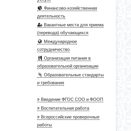
Финансово-хозяйственная
деятельность
Вакантные места для приема
(перевода) обучающихся
Международное
сотрудничество
Организация питания в
образовательной организации
Образовательные стандарты
и требования
Введение ФГОС СОО и ФООП
Воспитательная работа
Всероссийские проверочные
работы