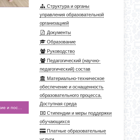
Структура и органы
управления образовательной
организацией
Документы
Образование
Руководство
Педагогический (научно-
педагогический) состав
Материально-техническое
обеспечение и оснащенность
образовательного процесса.
Доступная среда
2 декабря в 3 “Е” классе прошёл урок “Близкие и посторонние: круги доверия”
Стипендии и меры поддержки
обучающихся
Платные образовательные
услуги