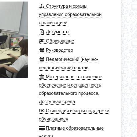
Структура и органы
управления образовательной
организацией
Документы
Образование
Руководство
Педагогический (научно-
педагогический) состав
Материально-техническое
обеспечение и оснащенность
образовательного процесса.
Доступная среда
Стипендии и меры поддержки
обучающихся
Платные образовательные
услуги