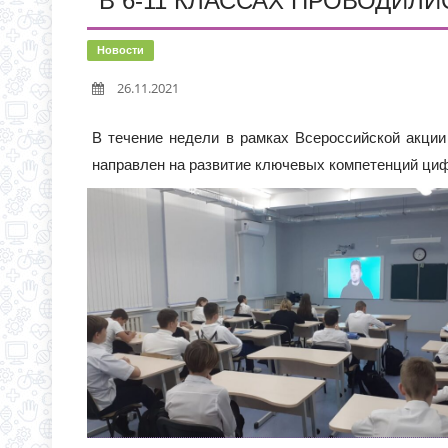
В 6-11 КЛАССАХ ПРОВОДИЛИ
НОВАЯ ЭПИДЕМИЯ «Т
С 1 СЕНТЯБРЯ 2026 Г
Новости
Д.3 (МОДУЛЬНОЕ ЗДАН
26.11.2021
ГРАФИК ПРИЕМА ДОКУ
В течение недели в рамках Всероссийской акции 
направлен на развитие ключевых компетенций циф