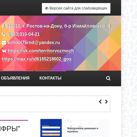
Версия сайта для слабовидящих
344010, г. Ростов-на-Дону, б-р Измайловский, 4
8(863)310-04-21
school75rnd@yandex.ru
https://vk.com/territorvozmozh
https://max.ru/id6165218602_gos
ОБЪЯВЛЕНИЯ
КОНТАКТЫ
О ДНЯ ПО АДРЕСУ: УЛ. Ю. ДУБИНИНА,
СС
ИФРЫ”