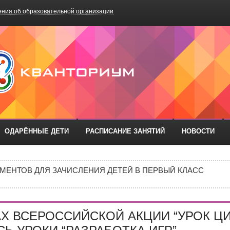
ния об образовательной организации
БОУ «Школа №75»
ОДАРЁННЫЕ ДЕТИ
РАСПИСАНИЕ ЗАНЯТИЙ
НОВОСТИ
ОДА В МБОУ «ШКОЛА № 75» ОТКРЫВАЮТСЯ КЛАССЫ ПОЛНОГ
ИЕ)
МЕНТОВ ДЛЯ ЗАЧИСЛЕНИЯ ДЕТЕЙ В ПЕРВЫЙ КЛАСС
ИВИДУАЛЬНОМ ОТБОРЕ И ПРИЕМЕ ДОКУМЕНТОВ В 10 КЛА
Е В 10 КЛАСС
АХ ВСЕРОССИЙСКОЙ АКЦИИ “УРОК Ц