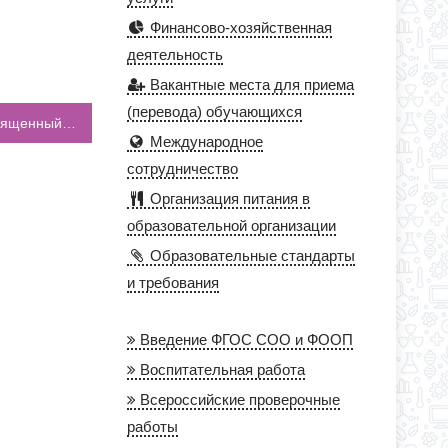
Финансово-хозяйственная
деятельность
Вакантные места для приема
(перевода) обучающихся
В МБОУ «Школа №75» прошел митинг, посвященный 80-летию со дня первого освобождения города Ростова-на-Дону от немецко-фашистких захватчиков
Международное
сотрудничество
Организация питания в
образовательной организации
Образовательные стандарты
и требования
Введение ФГОС СОО и ФООП
Воспитательная работа
Всероссийские проверочные
работы