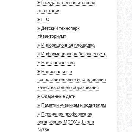
Государственная итоговая
аттестация
ГТО
Детский технопарк
«Кванториум»
Инновационная площадка
Информационная безопасность
Наставничество
Национальные
сопоставительные исследования
качества общего образования
Одаренные дети
Памятки ученикам и родителям
Первичная профсоюзная
организация МБОУ «Школа
№75»