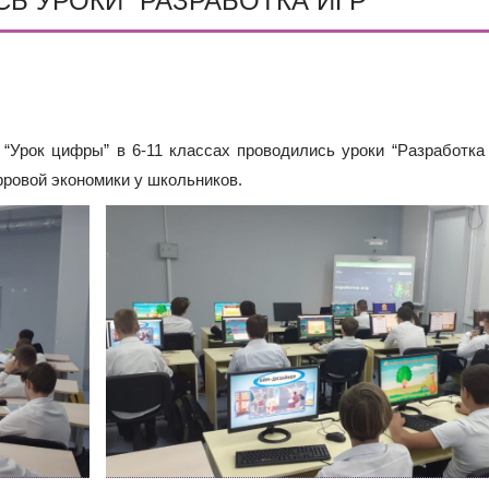
СЬ УРОКИ “РАЗРАБОТКА ИГР”
ИШИНЫ»: ПОЧЕМУ ПОДРОСТКИ ВСЁ ЧАЩЕ ВЫБИРАЮТ АПТ
ОДА В МБОУ «ШКОЛА № 75» ОТКРЫВАЮТСЯ КЛАССЫ ПОЛНОГ
ИЕ)
МЕНТОВ ДЛЯ ЗАЧИСЛЕНИЯ ДЕТЕЙ В ПЕРВЫЙ КЛАСС
“Урок цифры” в 6-11 классах проводились уроки “Разработка 
ровой экономики у школьников.