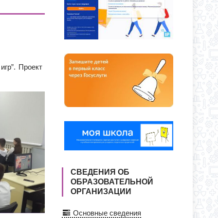
ЕКУ?
О ДНЯ ПО АДРЕСУ: УЛ. Ю. ДУБИНИНА,
игр”. Проект
СВЕДЕНИЯ ОБ
ОБРАЗОВАТЕЛЬНОЙ
ОРГАНИЗАЦИИ
Основные сведения