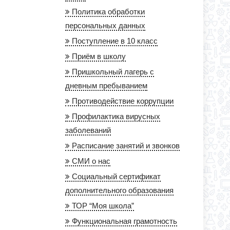
Политика обработки
персональных данных
Поступление в 10 класс
Приём в школу
Пришкольный лагерь с
дневным пребыванием
Противодействие коррупции
Профилактика вирусных
заболеваний
Расписание занятий и звонков
СМИ о нас
Социальный сертификат
дополнительного образования
ТОР “Моя школа”
Функциональная грамотность