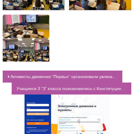
Активисты движения “Первых” организовали увлекательное мероприятие для учеников 1-2 классов
НАВИГАЦИЯ ПО ЗАПИСЯМ
Учащиеся 3 “З” класса познакомились с Конституцией и другими основными Законами современной России