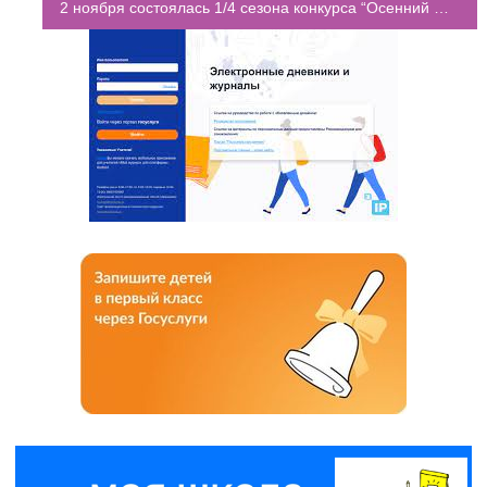
2 ноября состоялась 1/4 сезона конкурса “Осенний фестиваль детского КВН”