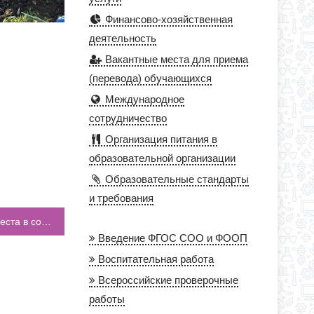
Финансово-хозяйственная
деятельность
Вакантные места для приема
(перевода) обучающихся
Международное
сотрудничество
Организация питания в
образовательной организации
Образовательные стандарты
и требования
Учащиеся нашей школы заняли призовые места в соревнованиях по велоспорту
Введение ФГОС СОО и ФООП
Воспитательная работа
Всероссийские проверочные
работы