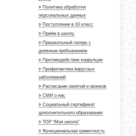
Политика обработки
персональных данных
Поступление в 10 класс
Приём в школу
Пришкольный лагерь с
дневным пребыванием
Противодействие коррупции
Профилактика вирусных
заболеваний
Расписание занятий и звонков
СМИ о нас
Социальный сертификат
дополнительного образования
ТОР “Моя школа”
Функциональная грамотность