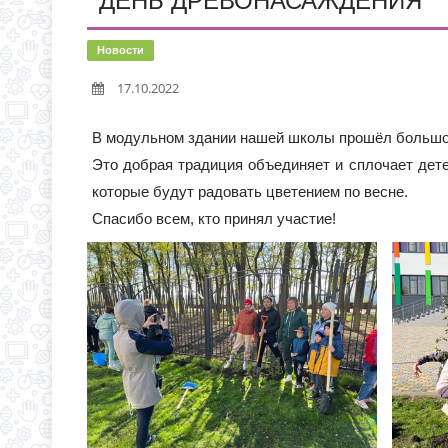
ДЕНЬ ДРЕВОНАСАЖДЕНИЯ
С 1 СЕНТЯБРЯ 2026 Г
Д.3 (МОДУЛЬНОЕ ЗДАН
ВРЕМЯ ОТКРЫТИЯ ОБ
Новости
ЧЕРЕЗ ЕПГУ
17.10.2022
ИНФОРМАЦИЯ ОБ ИНД
В модульном здании нашей школы прошёл большой
Это добрая традиция объединяет и сплочает дет
которые будут радовать цветением по весне.
Спасибо всем, кто принял участие!