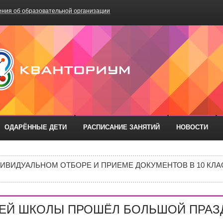
ния об образовательной организации
БОУ «Школа №75»
ОДАРЁННЫЕ ДЕТИ
РАСПИСАНИЕ ЗАНЯТИЙ
НОВОСТИ
РАЗОВАТЕЛЬНЫХ ОРГАНИЗАЦИЙ РОСТОВСКОЙ ОБЛАСТИ ДЛ
ИВИДУАЛЬНОМ ОТБОРЕ И ПРИЕМЕ ДОКУМЕНТОВ В 10 КЛА
Е В 10 КЛАСС
ИШИНЫ»: ПОЧЕМУ ПОДРОСТКИ ВСЁ ЧАЩЕ ВЫБИРАЮТ АПТ
ЕЙ ШКОЛЫ ПРОШЁЛ БОЛЬШОЙ ПРАЗД