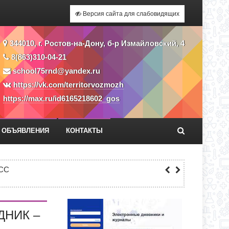
Версия сайта для слабовидящих
344010, г. Ростов-на-Дону, б-р Измайловский, 4
8(863)310-04-21
school75rnd@yandex.ru
https://vk.com/territorvozmozh
https://max.ru/id6165218602_gos
ОБЪЯВЛЕНИЯ
КОНТАКТЫ
Я ПРИЕМА ЗАЯВЛЕНИЙ В 1 КЛАСС
СС
ЕКУ?
НИК –