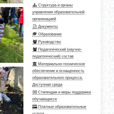
Структура и органы
управления образовательной
организацией
Документы
Образование
Руководство
Педагогический (научно-
педагогический) состав
Материально-техническое
обеспечение и оснащенность
образовательного процесса.
Доступная среда
Стипендии и меры поддержки
обучающихся
Платные образовательные
услуги