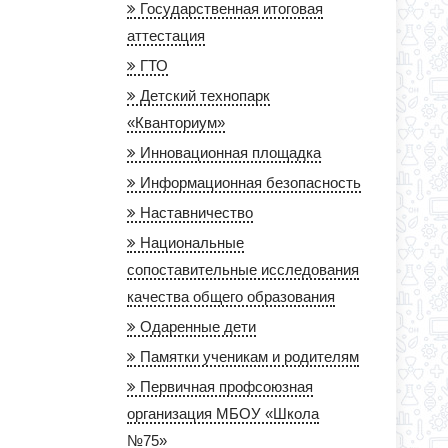
Государственная итоговая
аттестация
ГТО
Детский технопарк
«Кванториум»
Инновационная площадка
Информационная безопасность
Наставничество
Национальные
сопоставительные исследования
качества общего образования
Одаренные дети
Памятки ученикам и родителям
Первичная профсоюзная
организация МБОУ «Школа
№75»