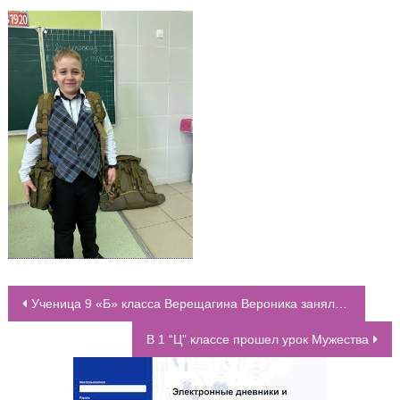
Ученица 9 «Б» класса Верещагина Вероника заняла призовые места в Международных соревнованиях по каратэ “Russian Open Cup”
НАВИГАЦИЯ ПО ЗАПИСЯМ
В 1 “Ц” классе прошел урок Мужества