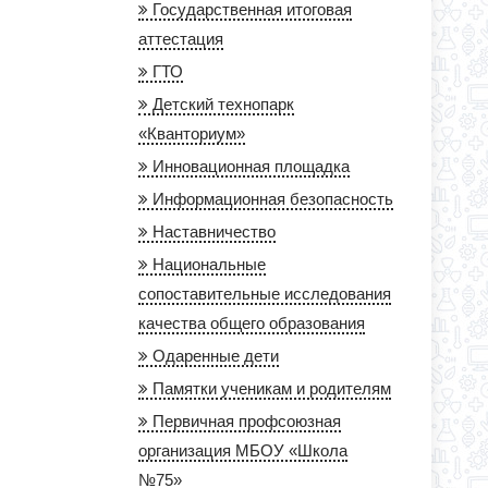
Государственная итоговая
аттестация
ГТО
Детский технопарк
«Кванториум»
Инновационная площадка
Информационная безопасность
Наставничество
Национальные
сопоставительные исследования
качества общего образования
Одаренные дети
Памятки ученикам и родителям
Первичная профсоюзная
организация МБОУ «Школа
№75»