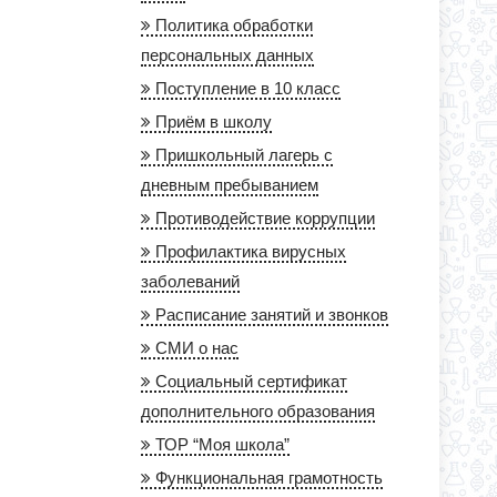
Политика обработки
персональных данных
Поступление в 10 класс
Приём в школу
Пришкольный лагерь с
дневным пребыванием
Противодействие коррупции
Профилактика вирусных
заболеваний
Расписание занятий и звонков
СМИ о нас
Социальный сертификат
дополнительного образования
ТОР “Моя школа”
Функциональная грамотность