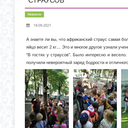
СТРАУСОВ”
С 1 СЕНТЯБРЯ 2026 Г
Д.3 (МОДУЛЬНОЕ ЗДАН
ВРЕМЯ ОТКРЫТИЯ ОБ
Новости
ЧЕРЕЗ ЕПГУ
18.09.2021
ИНФОРМАЦИЯ ОБ ИНД
А знаете ли вы, что африканский страус самая бо
яйцо весит 2 кг… Это и многое другое узнали учени
“В гостях у страусов”. Было интересно и весело.
получили невероятный заряд бодрости и отличного