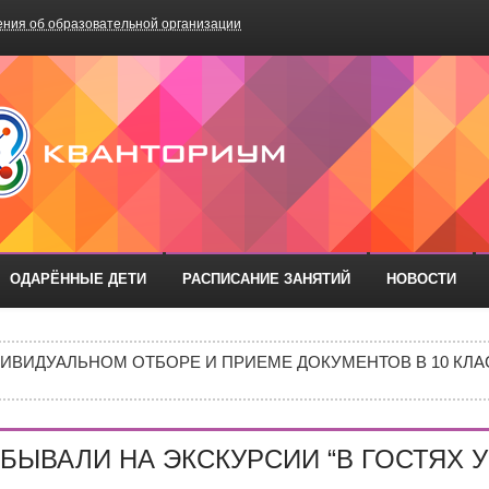
ния об образовательной организации
БОУ «Школа №75»
ОДАРЁННЫЕ ДЕТИ
РАСПИСАНИЕ ЗАНЯТИЙ
НОВОСТИ
РАЗОВАТЕЛЬНЫХ ОРГАНИЗАЦИЙ РОСТОВСКОЙ ОБЛАСТИ ДЛ
ИВИДУАЛЬНОМ ОТБОРЕ И ПРИЕМЕ ДОКУМЕНТОВ В 10 КЛА
Е В 10 КЛАСС
ИШИНЫ»: ПОЧЕМУ ПОДРОСТКИ ВСЁ ЧАЩЕ ВЫБИРАЮТ АПТ
ЫВАЛИ НА ЭКСКУРСИИ “В ГОСТЯХ У