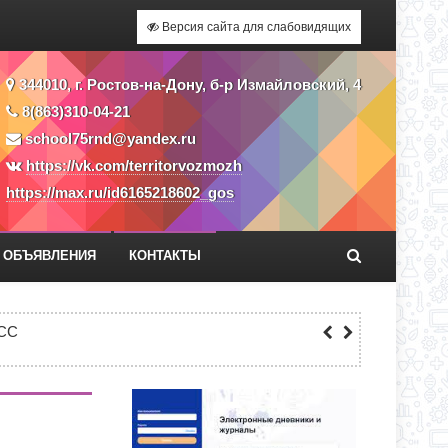
Версия сайта для слабовидящих
344010, г. Ростов-на-Дону, б-р Измайловский, 4
8(863)310-04-21
school75rnd@yandex.ru
https://vk.com/territorvozmozh
https://max.ru/id6165218602_gos
ОБЪЯВЛЕНИЯ
КОНТАКТЫ
Я ПРИЕМА ЗАЯВЛЕНИЙ В 1 КЛАСС
СС
ЕКУ?