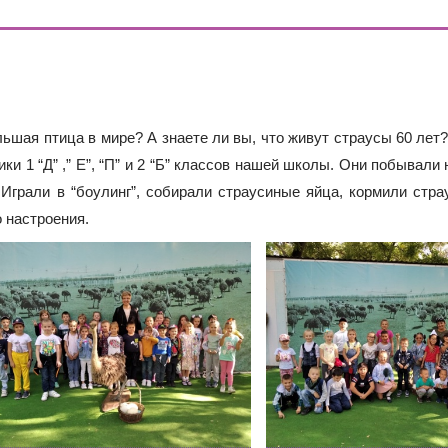
ОДА В МБОУ «ШКОЛА № 75» ОТКРЫВАЮТСЯ КЛАССЫ ПОЛНОГ
ИЕ)
РАЗОВАТЕЛЬНЫХ ОРГАНИЗАЦИЙ РОСТОВСКОЙ ОБЛАСТИ ДЛ
ИВИДУАЛЬНОМ ОТБОРЕ И ПРИЕМЕ ДОКУМЕНТОВ В 10 КЛА
льшая птица в мире? А знаете ли вы, что живут страусы 60 лет
ки 1 “Д” ,” Е”, “П” и 2 “Б” классов нашей школы. Они побывали 
 Играли в “боулинг”, собирали страусиные яйца, кормили стра
 настроения.