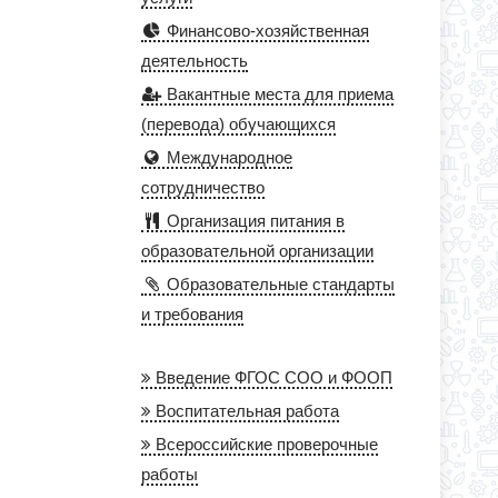
Финансово-хозяйственная
деятельность
Вакантные места для приема
(перевода) обучающихся
Международное
сотрудничество
Организация питания в
образовательной организации
Образовательные стандарты
и требования
Введение ФГОС СОО и ФООП
Воспитательная работа
Всероссийские проверочные
работы