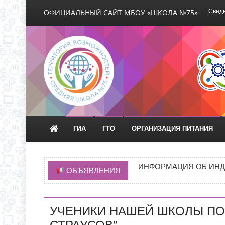
ОФИЦИАЛЬНЫЙ САЙТ МБОУ «ШКОЛА №75»
Сведе
Официальный сайт М
ГИА
ГТО
ОРГАНИЗАЦИЯ ПИТАНИЯ
ВРЕМЯ ОТКРЫТИЯ ОБ
ЧЕРЕЗ ЕПГУ
ИНФОРМАЦИЯ ОБ ИНД
ОБЪЯВЛЕНИЯ
ИНФОРМАЦИЯ О ПРИЕМ
НОВАЯ ЭПИДЕМИЯ «Т
УЧЕНИКИ НАШЕЙ ШКОЛЫ ПОБ