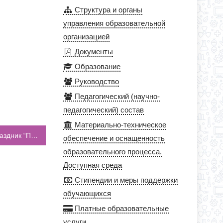
Структура и органы
управления образовательной
организацией
Документы
Образование
Руководство
Педагогический (научно-
педагогический) состав
Материально-техническое
19.09.2021 прошёл большой спортивный праздник “Папа, мама, я – спортивная семья!”
обеспечение и оснащенность
образовательного процесса.
Доступная среда
Стипендии и меры поддержки
обучающихся
Платные образовательные
услуги