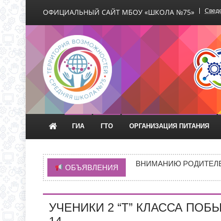
ОФИЦИАЛЬНЫЙ САЙТ МБОУ «ШКОЛА №75»
Сведе
Официальный сайт М
ГИА
ГТО
ОРГАНИЗАЦИЯ ПИТАНИЯ
НОВАЯ ЭПИДЕМИЯ «Т
ВНИМАНИЮ РОДИТЕЛЕ
ОБЪЯВЛЕНИЯ
ГРАФИК ПРИЕМА ДОКУ
ИНФОРМАЦИЯ ОБ ИНД
УЧЕНИКИ 2 “Т” КЛАССА ПО