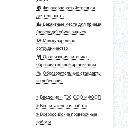
Финансово-хозяйственная
деятельность
Вакантные места для приема
(перевода) обучающихся
Международное
сотрудничество
Организация питания в
образовательной организации
Образовательные стандарты
и требования
Введение ФГОС СОО и ФООП
Воспитательная работа
Всероссийские проверочные
работы