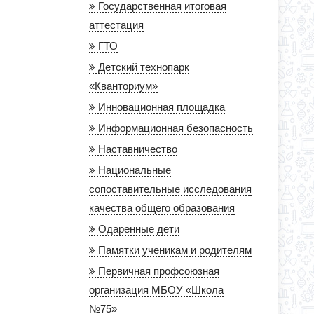
Государственная итоговая
аттестация
ГТО
Детский технопарк
«Кванториум»
Инновационная площадка
Информационная безопасность
Наставничество
Национальные
сопоставительные исследования
качества общего образования
Одаренные дети
Памятки ученикам и родителям
Первичная профсоюзная
организация МБОУ «Школа
№75»