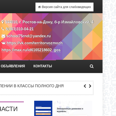
Версия сайта для слабовидящих
344010, г. Ростов-на-Дону, б-р Измайловский, 4
8(863)310-04-21
school75rnd@yandex.ru
https://vk.com/territorvozmozh
https://max.ru/id6165218602_gos
ОБЪЯВЛЕНИЯ
КОНТАКТЫ
ЕКУ?
ЕНИИ В КЛАССЫ ПОЛНОГО ДНЯ
СС
ЧАСТИ