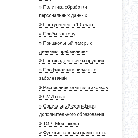
Политика обработки
персональных данных
Поступление в 10 класс
Приём в школу
Пришкольный лагерь с
дневным пребыванием
Противодействие коррупции
Профилактика вирусных
заболеваний
Расписание занятий и звонков
СМИ о нас
Социальный сертификат
дополнительного образования
ТОР “Моя школа”
Функциональная грамотность