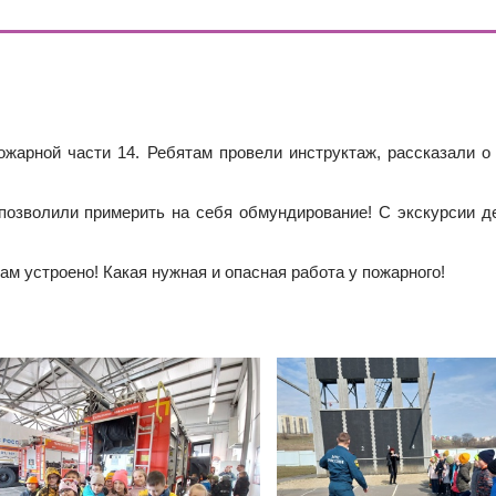
Е В 10 КЛАСС
ИШИНЫ»: ПОЧЕМУ ПОДРОСТКИ ВСЁ ЧАЩЕ ВЫБИРАЮТ АПТ
Й БУДУЩИХ ПЕРВОКЛАССНИКОВ! ИНФОРМАЦИЯ О ЗАЧИСЛ
ожарной части 14. Ребятам провели инструктаж, рассказали о
 позволили примерить на себя обмундирование! С экскурсии 
там устроено! Какая нужная и опасная работа у пожарного!