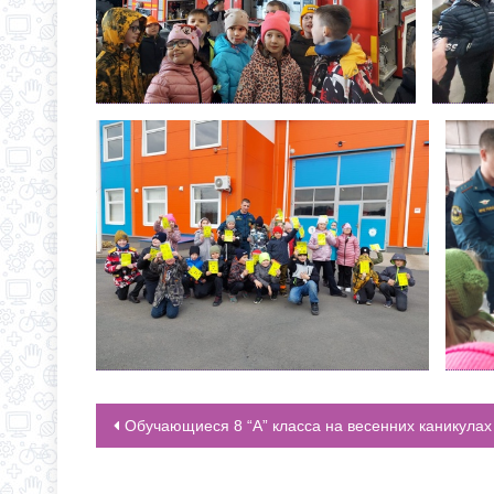
Обучающиеся 8 “А” класса на весенних каникулах побывали в городе Краснода
НАВИГАЦИЯ ПО ЗАПИСЯМ