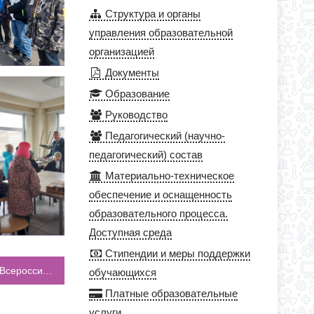
Структура и органы
управления образовательной
организацией
Документы
Образование
Руководство
Педагогический (научно-
педагогический) состав
Материально-техническое
обеспечение и оснащенность
образовательного процесса.
Доступная среда
Стипендии и меры поддержки
С 29.03 по 31.03 в городе Москва проходит Всероссийская конференция “Современная школа – 2023”
обучающихся
Платные образовательные
услуги