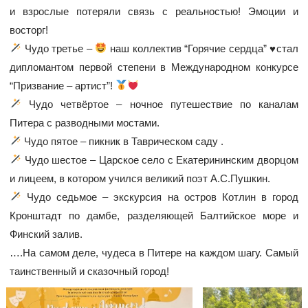
и взрослые потеряли связь с реальностью! Эмоции и
восторг!
Чудо третье –
наш коллектив “Горячие сердца”
♥️
стал
дипломантом первой степени в Международном конкурсе
“Призвание – артист”!
Чудо четвёртое – ночное путешествие по каналам
Питера с разводными мостами.
Чудо пятое – пикник в Таврическом саду .
Чудо шестое – Царское село с Екатерининским дворцом
и лицеем, в котором учился великий поэт А.С.Пушкин.
Чудо седьмое – экскурсия на остров Котлин в город
Кронштадт по дамбе, разделяющей Балтийское море и
Финский залив.
….На самом деле, чудеса в Питере на каждом шагу. Самый
таинственный и сказочный город!