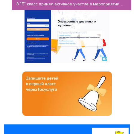
8 “Б” класс принял активное участие в мероприятии Ярмарка профессий