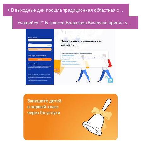
В выходные дни прошла традиционная областная спартакиада работников образования в п. Новомихайловское
НАВИГАЦИЯ ПО ЗАПИСЯМ
Учащийся 7″ Б” класса Болдырев Вячеслав принял участие в турнире по современным танцевальным направлениям