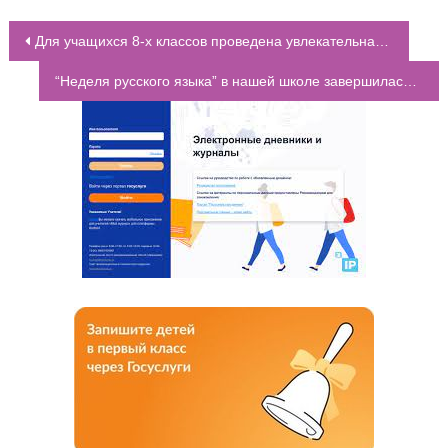
Для учащихся 8-х классов проведена увлекательная правовая игра “Я знаю и соблюдаю Закон”
НАВИГАЦИЯ ПО ЗАПИСЯМ
“Неделя русского языка” в нашей школе завершилась проведением локально-тотального диктанта