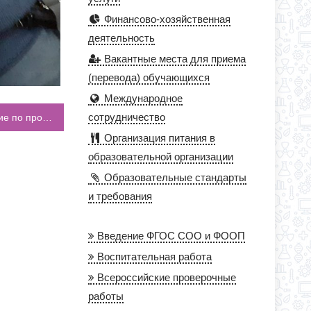
Финансово-хозяйственная
деятельность
Вакантные места для приема
(перевода) обучающихся
Международное
сотрудничество
Ученики нашей школы посетили мероприятие по профориентации
Организация питания в
образовательной организации
Образовательные стандарты
и требования
Введение ФГОС СОО и ФООП
Воспитательная работа
Всероссийские проверочные
работы