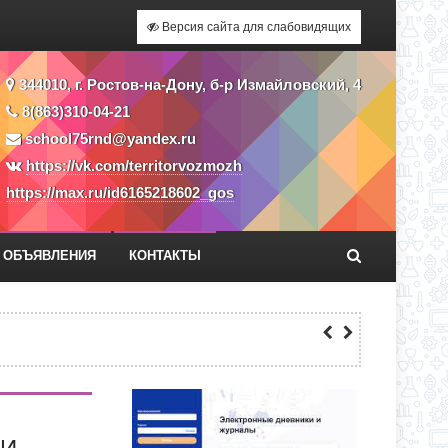
Версия сайта для слабовидящих
344010, г. Ростов-на-Дону, б-р Измайловский, 4
8(863)310-04-21
school75rnd@yandex.ru
ЕКУ?
https://vk.com/territorvozmozh
https://max.ru/id6165218602_gos
ЕНИИ В КЛАССЫ ПОЛНОГО ДНЯ
ОБЪЯВЛЕНИЯ
КОНТАКТЫ
СС
ЕКУ?
ЕНИИ В КЛАССЫ ПОЛНОГО ДНЯ