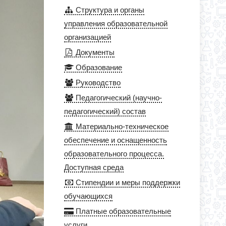
Структура и органы
управления образовательной
организацией
Документы
Образование
Руководство
Педагогический (научно-
педагогический) состав
Материально-техническое
обеспечение и оснащенность
образовательного процесса.
Доступная среда
Стипендии и меры поддержки
обучающихся
Платные образовательные
услуги