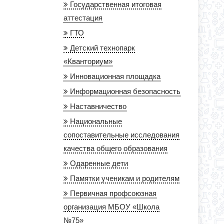
Государственная итоговая
аттестация
ГТО
Детский технопарк
«Кванториум»
Инновационная площадка
Информационная безопасность
Наставничество
Национальные
сопоставительные исследования
качества общего образования
Одаренные дети
Памятки ученикам и родителям
Первичная профсоюзная
организация МБОУ «Школа
№75»