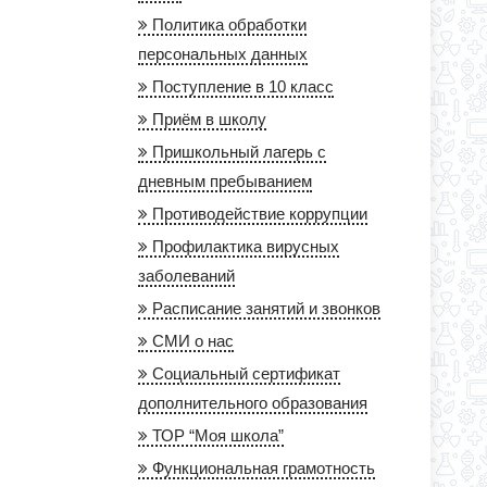
Политика обработки
персональных данных
Поступление в 10 класс
Приём в школу
Пришкольный лагерь с
дневным пребыванием
Противодействие коррупции
Профилактика вирусных
заболеваний
Расписание занятий и звонков
СМИ о нас
Социальный сертификат
дополнительного образования
ТОР “Моя школа”
Функциональная грамотность