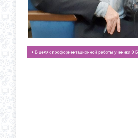
В целях профориентационной работы ученики 9 Б класса посетили музей Института водного транспорта имени Г.Я. Седо
НАВИГАЦИЯ ПО ЗАПИСЯМ