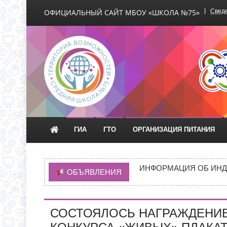
ОФИЦИАЛЬНЫЙ САЙТ МБОУ «ШКОЛА №75»
Сведе
Официальный сайт М
ГИА
ГТО
ОРГАНИЗАЦИЯ ПИТАНИЯ
ВРЕМЯ ОТКРЫТИЯ ОБ
ЧЕРЕЗ ЕПГУ
ИНФОРМАЦИЯ ОБ ИНД
ОБЪЯВЛЕНИЯ
ИНФОРМАЦИЯ О ПРИЕМ
НОВАЯ ЭПИДЕМИЯ «Т
СОСТОЯЛОСЬ НАГРАЖДЕНИ