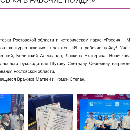
ОВ «Я В РАБОЧИЕ ПОЙДУ!»
ОДА В МБОУ «ШКОЛА № 75» ОТКРЫВАЮТСЯ КЛАССЫ ПОЛНОГ
ИЕ)
РАЗОВАТЕЛЬНЫХ ОРГАНИЗАЦИЙ РОСТОВСКОЙ ОБЛАСТИ ДЛ
ИВИДУАЛЬНОМ ОТБОРЕ И ПРИЕМЕ ДОКУМЕНТОВ В 10 КЛА
овки Ростовской области и историческом парке «Россия – М
ного конкурса «живых» плакатов «Я в рабочие пойду! Уча
еоргий, Белинский Александр, Лапкина Екатерина, Новичкова
классного руководителя Шутову Светлану Сергеевну награжд
вания Ростовской области.
чащиеся Вражнов Матвей и Фомин Степан.