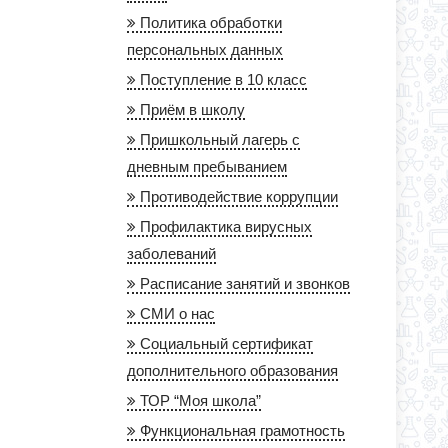
Политика обработки
персональных данных
Поступление в 10 класс
Приём в школу
Пришкольный лагерь с
дневным пребыванием
Противодействие коррупции
Профилактика вирусных
заболеваний
Расписание занятий и звонков
СМИ о нас
Социальный сертификат
дополнительного образования
ТОР “Моя школа”
Функциональная грамотность