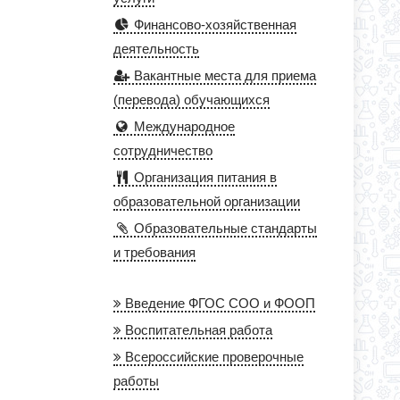
Финансово-хозяйственная
деятельность
Вакантные места для приема
(перевода) обучающихся
Международное
сотрудничество
Организация питания в
образовательной организации
Образовательные стандарты
и требования
Введение ФГОС СОО и ФООП
Воспитательная работа
Всероссийские проверочные
работы