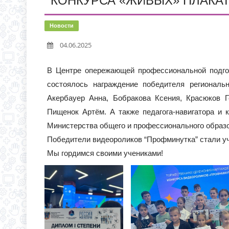
КОНКУРСА «ЖИВЫХ» ПЛАКАТ
С 1 СЕНТЯБРЯ 2026 Г
Д.3 (МОДУЛЬНОЕ ЗДАН
ВРЕМЯ ОТКРЫТИЯ ОБ
Новости
ЧЕРЕЗ ЕПГУ
04.06.2025
ИНФОРМАЦИЯ ОБ ИНД
В Центре опережающей профессиональной подгот
состоялось награждение победителя региональ
Акербауер Анна, Бобракова Ксения, Красюков Г
Пищенок Артём. А также педагога-навигатора и 
Министерства общего и профессионального образо
Победители видеороликов “Профминутка” стали у
Мы гордимся своими учениками!