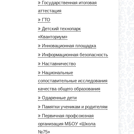
Государственная итоговая
аттестация
ГТО
Детский технопарк
«Кванториум»
Инновационная площадка
Информационная безопасность
Наставничество
Национальные
сопоставительные исследования
качества общего образования
Одаренные дети
Памятки ученикам и родителям
Первичная профсоюзная
организация МБОУ «Школа
№75»