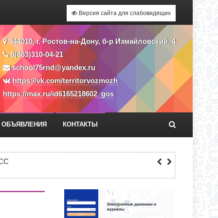
Версия сайта для слабовидящих
344010, г. Ростов-на-Дону, б-р Измайловский, 4
8(863)310-04-21
school75rnd@yandex.ru
https://vk.com/territorvozmozh
https://max.ru/id6165218602_gos
ОБЪЯВЛЕНИЯ
КОНТАКТЫ
Я ПРИЕМА ЗАЯВЛЕНИЙ В 1 КЛАСС
СС
ЕКУ?