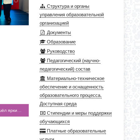
Структура и органы
управления образовательной
организацией
Документы
Образование
Руководство
Педагогический (научно-
педагогический) состав
Материально-техническое
обеспечение и оснащенность
образовательного процесса.
Доступная среда
Сегодня в нашем пришкольном лагере прошёл яркий и незабываемый день – ПРЕДСТАВЛЕНИЕ ОТРЯДОВ!
Стипендии и меры поддержки
обучающихся
Платные образовательные
услуги