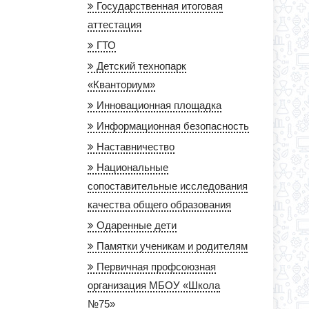
Государственная итоговая
аттестация
ГТО
Детский технопарк
«Кванториум»
Инновационная площадка
Информационная безопасность
Наставничество
Национальные
сопоставительные исследования
качества общего образования
Одаренные дети
Памятки ученикам и родителям
Первичная профсоюзная
организация МБОУ «Школа
№75»