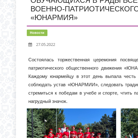
ОБУЧАЮЩИХСЯ В РЯДЫ ВС
С 1 СЕНТЯБРЯ 2026 Г
Д.3 (МОДУЛЬНОЕ ЗДАН
ВОЕННО-ПАТРИОТИЧЕСКОГ
«ЮНАРМИЯ»
ВРЕМЯ ОТКРЫТИЯ ОБ
ЧЕРЕЗ ЕПГУ
ИНФОРМАЦИЯ ОБ ИНД
Новости
27.05.2022
Состоялась торжественная церемония посвящ
патриотического общественного движения «Ю
Каждому юнармейцу в этот день выпала честь 
соблюдать устав «ЮНАРМИИ», следовать традиц
стремиться к победам в учебе и спорте, чтить 
нагрудный значок.