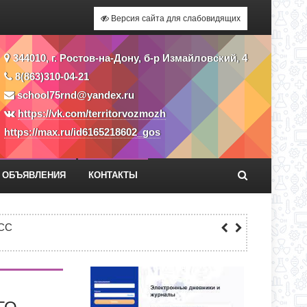
Версия сайта для слабовидящих
344010, г. Ростов-на-Дону, б-р Измайловский, 4
8(863)310-04-21
school75rnd@yandex.ru
https://vk.com/territorvozmozh
https://max.ru/id6165218602_gos
ОБЪЯВЛЕНИЯ
КОНТАКТЫ
Я ПРИЕМА ЗАЯВЛЕНИЙ В 1 КЛАСС
СС
ЕКУ?