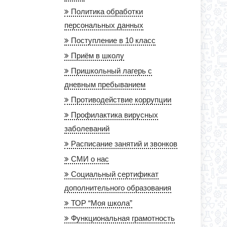
Политика обработки
персональных данных
Поступление в 10 класс
Приём в школу
Пришкольный лагерь с
дневным пребыванием
Противодействие коррупции
Профилактика вирусных
заболеваний
Расписание занятий и звонков
СМИ о нас
Социальный сертификат
дополнительного образования
ТОР “Моя школа”
Функциональная грамотность