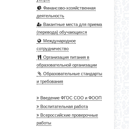
Финансово-хозяйственная
деятельность
Вакантные места для приема
(перевода) обучающихся
Международное
сотрудничество
Организация питания в
образовательной организации
Образовательные стандарты
и требования
Введение ФГОС СОО и ФООП
Воспитательная работа
Всероссийские проверочные
работы