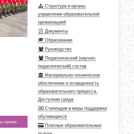
Структура и органы
управления образовательной
организацией
Документы
Образование
Руководство
Педагогический (научно-
педагогический) состав
Материально-техническое
обеспечение и оснащенность
образовательного процесса.
Доступная среда
Стипендии и меры поддержки
обучающихся
С 31 мая по 15 июня изменён график работы приёмной комиссии
Платные образовательные
услуги