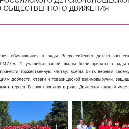
ЕРОССИЙСКОГО ДЕТСКО-ЮНОШЕСКО
ОДА В МБОУ «ШКОЛА № 75» ОТКРЫВАЮТСЯ КЛАССЫ ПОЛНОГ
ИЕ)
О ОБЩЕСТВЕННОГО ДВИЖЕНИЯ
РАЗОВАТЕЛЬНЫХ ОРГАНИЗАЦИЙ РОСТОВСКОЙ ОБЛАСТИ ДЛ
ИВИДУАЛЬНОМ ОТБОРЕ И ПРИЕМЕ ДОКУМЕНТОВ В 10 КЛА
ения обучающихся в ряды Всероссийского детско-юношеск
НАРМИЯ». 21 учащийся нашей школы были приняты в ряды 
принести торжественную клятву: всегда быть верным своему
иям доблести, отваги и товарищеской взаимовыручки, защищ
память героев. В знак принятия в ряды Движения каждый учас