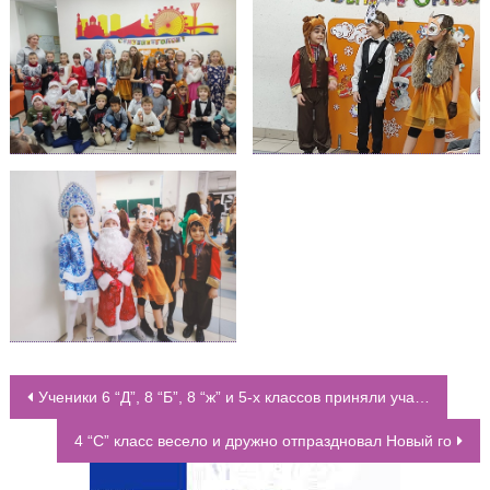
Ученики 6 “Д”, 8 “Б”, 8 “ж” и 5-х классов приняли участие в благотворительной акции фонда “Старость в радость”
НАВИГАЦИЯ ПО ЗАПИСЯМ
4 “С” класс весело и дружно отпраздновал Новый го