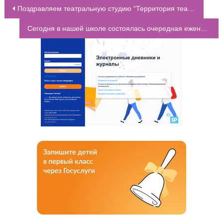
Поздравляем театральную студию “Территория театра” с победой в Десятом юбилейном городском фестивале – конкурсе детских и юношеских театральных коллективов “Браво, дети!”
НАВИГАЦИЯ ПО ЗАПИСЯМ
Сегодня в нашей школе состоялась очередная еженедельная линейка, посвященная важной и трагической теме — геноциду советского народа в годы ВОВ