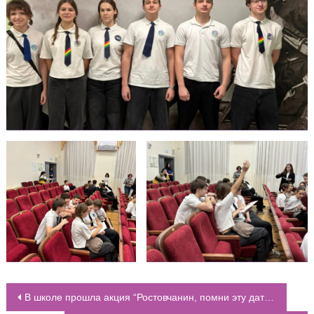
В школе прошла акция “Ростовчанин, помни эту дату!”, посвящённая Второму освобождению города Ростов-на-Дону от немецко-фашистских захватчиков
НАВИГАЦИЯ ПО ЗАПИСЯМ