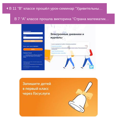
В 11 “В” классе прошёл урок-семинар “Удивительный мир математики”
НАВИГАЦИЯ ПО ЗАПИСЯМ
В 7 “А” классе прошла викторина “Страна математики”