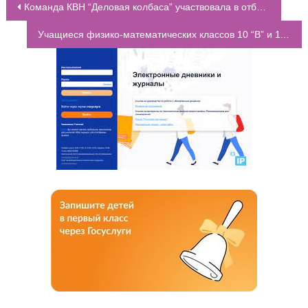
Команда КВН “Деловая колбаса” участвовала в отборочном туре Ростовской Региональной школьной лиги Старт
НАВИГАЦИЯ ПО ЗАПИСЯМ
Учащиеся физико-математических классов 10 “В” и 11 “В” в рамках ракетного фестиваля “Реактивное движение” посетили Школу 60