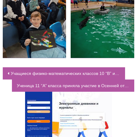
Учащиеся физико-математических классов 10 “В” и 11 “В” в рамках ракетного фестиваля “Реактивное движение” посетили Школу 60
НАВИГАЦИЯ ПО ЗАПИСЯМ
Ученица 11 “А” класса приняла участие в Осенней открытой научно-практической конференции Донской академии наук юных исследователей им. Ю.А.Жданова