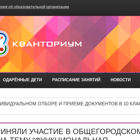
ния об образовательной организации
БОУ «Школа №75»
ОДАРЁННЫЕ ДЕТИ
РАСПИСАНИЕ ЗАНЯТИЙ
НОВОСТИ
РАЗОВАТЕЛЬНЫХ ОРГАНИЗАЦИЙ РОСТОВСКОЙ ОБЛАСТИ ДЛ
ИВИДУАЛЬНОМ ОТБОРЕ И ПРИЕМЕ ДОКУМЕНТОВ В 10 КЛА
Е В 10 КЛАСС
ИШИНЫ»: ПОЧЕМУ ПОДРОСТКИ ВСЁ ЧАЩЕ ВЫБИРАЮТ АПТ
РИНЯЛИ УЧАСТИЕ В ОБЩЕГОРОДСКО