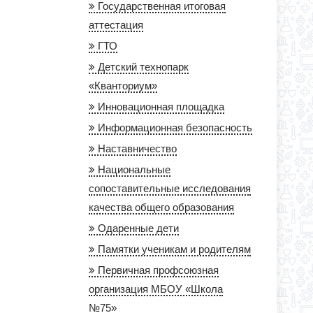
Государственная итоговая
аттестация
ГТО
Детский технопарк
«Кванториум»
Инновационная площадка
Информационная безопасность
Наставничество
Национальные
сопоставительные исследования
качества общего образования
Одаренные дети
Памятки ученикам и родителям
Первичная профсоюзная
организация МБОУ «Школа
№75»