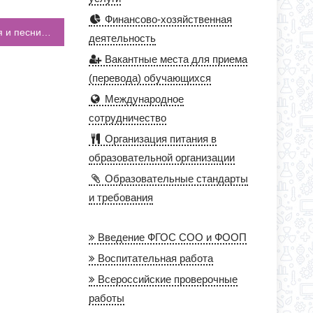
Финансово-хозяйственная
В школе прошел традиционный Смотр строя и песни, в котором приняли участие обучающиеся 4 классов
деятельность
Вакантные места для приема
(перевода) обучающихся
Международное
сотрудничество
Организация питания в
образовательной организации
Образовательные стандарты
и требования
Введение ФГОС СОО и ФООП
Воспитательная работа
Всероссийские проверочные
работы