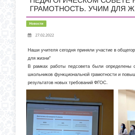
ПЕДАГОГИЧЕСКОМ СОВЕТЕ 
С 1 СЕНТЯБРЯ 2026 Г
Д.3 (МОДУЛЬНОЕ ЗДАН
ГРАМОТНОСТЬ. УЧИМ ДЛЯ Ж
ВРЕМЯ ОТКРЫТИЯ ОБ
ЧЕРЕЗ ЕПГУ
Новости
ИНФОРМАЦИЯ ОБ ИНД
27.02.2022
Наши учителя сегодня приняли участие в общегор
для жизни”
В рамках работы педсовета были определены с
школьников функциональной грамотности и повыш
результатов новых требований ФГОС.