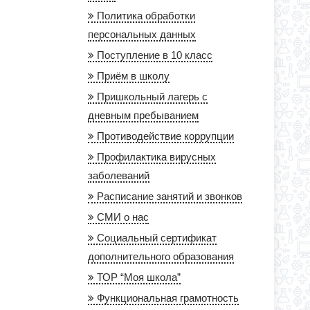
Политика обработки
персональных данных
Поступление в 10 класс
Приём в школу
Пришкольный лагерь с
дневным пребыванием
Противодействие коррупции
Профилактика вирусных
заболеваний
Расписание занятий и звонков
СМИ о нас
Социальный сертификат
дополнительного образования
ТОР “Моя школа”
Функциональная грамотность