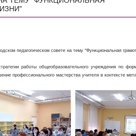
НА ТЕМУ “ФУНКЦИОНАЛЬНАЯ
ОДА В МБОУ «ШКОЛА № 75» ОТКРЫВАЮТСЯ КЛАССЫ ПОЛНОГ
ИЕ)
ИЗНИ”
РАЗОВАТЕЛЬНЫХ ОРГАНИЗАЦИЙ РОСТОВСКОЙ ОБЛАСТИ ДЛ
ИВИДУАЛЬНОМ ОТБОРЕ И ПРИЕМЕ ДОКУМЕНТОВ В 10 КЛА
одском педагогическом совете на тему “Функциональная грамо
тратегии работы общеобразовательного учреждения по фор
ение профессионального мастерства учителя в контексте ме