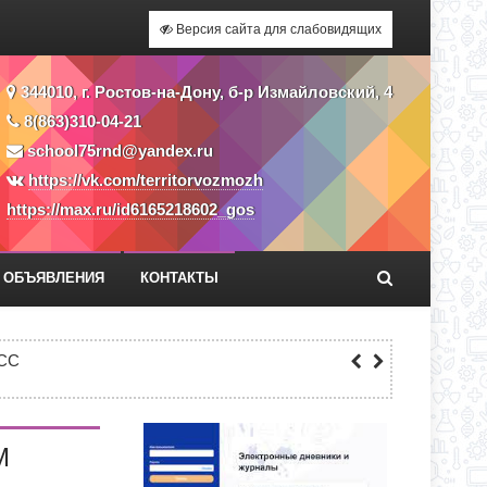
Версия сайта для слабовидящих
344010, г. Ростов-на-Дону, б-р Измайловский, 4
8(863)310-04-21
school75rnd@yandex.ru
https://vk.com/territorvozmozh
https://max.ru/id6165218602_gos
ОБЪЯВЛЕНИЯ
КОНТАКТЫ
Я ПРИЕМА ЗАЯВЛЕНИЙ В 1 КЛАСС
СС
ЕКУ?
М