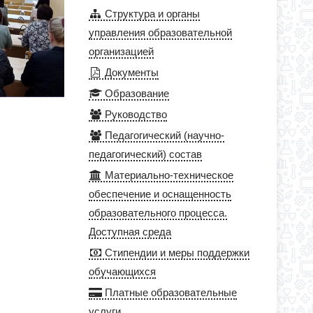
Структура и органы
управления образовательной
организацией
Документы
Образование
Руководство
Педагогический (научно-
педагогический) состав
Материально-техническое
обеспечение и оснащенность
образовательного процесса.
Доступная среда
Стипендии и меры поддержки
обучающихся
Платные образовательные
услуги