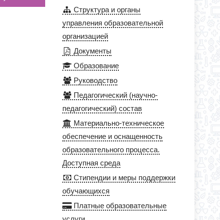
Структура и органы
управления образовательной
организацией
Документы
Образование
Руководство
Педагогический (научно-
педагогический) состав
Материально-техническое
обеспечение и оснащенность
образовательного процесса.
Доступная среда
Стипендии и меры поддержки
обучающихся
Платные образовательные
услуги