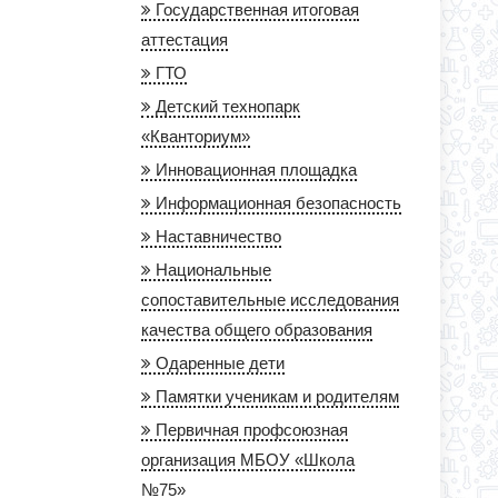
Государственная итоговая
аттестация
ГТО
Детский технопарк
«Кванториум»
Инновационная площадка
Информационная безопасность
Наставничество
Национальные
сопоставительные исследования
качества общего образования
Одаренные дети
Памятки ученикам и родителям
Первичная профсоюзная
организация МБОУ «Школа
№75»