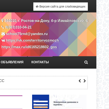
Версия сайта для слабовидящих
344010, г. Ростов-на-Дону, б-р Измайловский, 4
8(863)310-04-21
school75rnd@yandex.ru
https://vk.com/territorvozmozh
https://max.ru/id6165218602_gos
ОБЪЯВЛЕНИЯ
КОНТАКТЫ
Я ПРИЕМА ЗАЯВЛЕНИЙ В 1 КЛАСС
СС
ЕКУ?