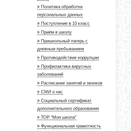
Политика обработки
персональных данных
Поступление в 10 класс
Приём в школу
Пришкольный лагерь с
дневным пребыванием
Противодействие коррупции
Профилактика вирусных
заболеваний
Расписание занятий и звонков
СМИ о нас
Социальный сертификат
дополнительного образования
ТОР “Моя школа”
Функциональная грамотность