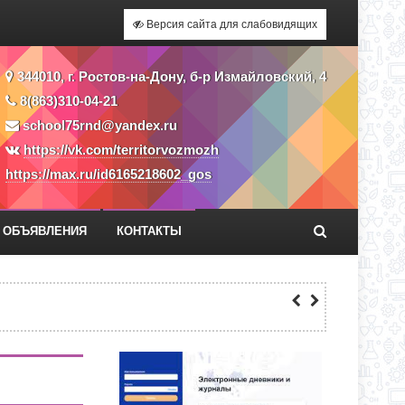
Версия сайта для слабовидящих
344010, г. Ростов-на-Дону, б-р Измайловский, 4
8(863)310-04-21
school75rnd@yandex.ru
https://vk.com/territorvozmozh
https://max.ru/id6165218602_gos
ОБЪЯВЛЕНИЯ
КОНТАКТЫ
О ДНЯ ПО АДРЕСУ: УЛ. Ю. ДУБИНИНА,
СС