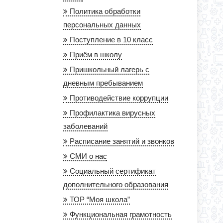
Политика обработки
персональных данных
Поступление в 10 класс
Приём в школу
Пришкольный лагерь с
дневным пребыванием
Противодействие коррупции
Профилактика вирусных
заболеваний
Расписание занятий и звонков
СМИ о нас
Социальный сертификат
дополнительного образования
ТОР “Моя школа”
Функциональная грамотность