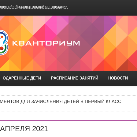
ния об образовательной организации
БОУ «Школа №75»
ОДАРЁННЫЕ ДЕТИ
РАСПИСАНИЕ ЗАНЯТИЙ
НОВОСТИ
ОДА В МБОУ «ШКОЛА № 75» ОТКРЫВАЮТСЯ КЛАССЫ ПОЛНОГ
ИЕ)
МЕНТОВ ДЛЯ ЗАЧИСЛЕНИЯ ДЕТЕЙ В ПЕРВЫЙ КЛАСС
ИВИДУАЛЬНОМ ОТБОРЕ И ПРИЕМЕ ДОКУМЕНТОВ В 10 КЛА
Е В 10 КЛАСС
АПРЕЛЯ 2021