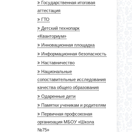
Государственная итоговая
аттестация
ГТО
Детский технопарк
«Кванториум»
Инновационная площадка
Информационная безопасность
Наставничество
Национальные
сопоставительные исследования
качества общего образования
Одаренные дети
Памятки ученикам и родителям
Первичная профсоюзная
организация МБОУ «Школа
№75»