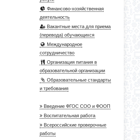
Финансово-хозяйственная
деятельность
Вакантные места для приема
(перевода) обучающихся
Международное
сотрудничество
Организация питания в
образовательной организации
Образовательные стандарты
и требования
Введение ФГОС СОО и ФООП
Воспитательная работа
Всероссийские проверочные
работы