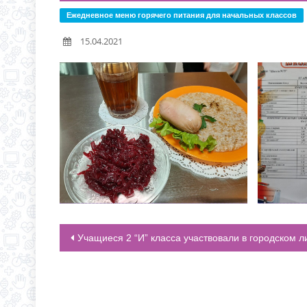
НОВАЯ ЭПИДЕМИЯ «Т
Ежедневное меню горячего питания для начальных классов
С 1 СЕНТЯБРЯ 2026 Г
15.04.2021
Д.3 (МОДУЛЬНОЕ ЗДАН
ГРАФИК ПРИЕМА ДОКУ
Учащиеся 2 “И” класса участвовали в городском литературно-творческом конкурсе “Космические фантазии-202
НАВИГАЦИЯ ПО ЗАПИСЯМ