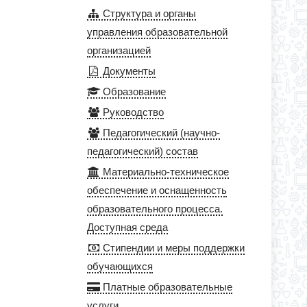
Структура и органы
управления образовательной
организацией
Документы
Образование
Руководство
Педагогический (научно-
педагогический) состав
Материально-техническое
обеспечение и оснащенность
образовательного процесса.
Доступная среда
Стипендии и меры поддержки
обучающихся
Платные образовательные
услуги