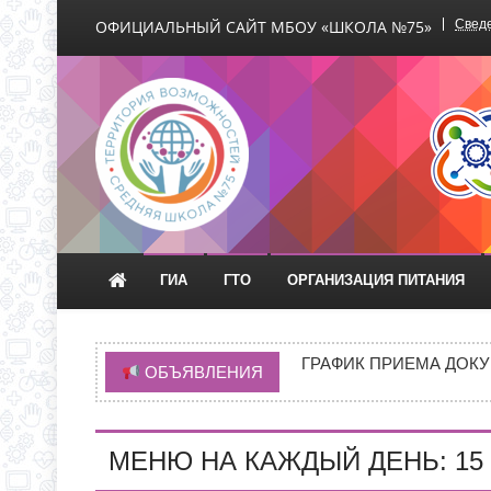
ОФИЦИАЛЬНЫЙ САЙТ МБОУ «ШКОЛА №75»
Сведе
Официальный сайт М
ГИА
ГТО
ОРГАНИЗАЦИЯ ПИТАНИЯ
С 1 СЕНТЯБРЯ 2026 Г
Д.3 (МОДУЛЬНОЕ ЗДАН
ГРАФИК ПРИЕМА ДОКУ
ОБЪЯВЛЕНИЯ
ИНФОРМАЦИЯ ОБ ИНД
ИНФОРМАЦИЯ О ПРИЕМ
МЕНЮ НА КАЖДЫЙ ДЕНЬ: 15 