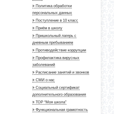
Политика обработки
персональных данных
Поступление в 10 класс
Приём в школу
Пришкольный лагерь с
дневным пребыванием
Противодействие коррупции
Профилактика вирусных
заболеваний
Расписание занятий и звонков
СМИ о нас
Социальный сертификат
дополнительного образования
ТОР “Моя школа”
Функциональная грамотность