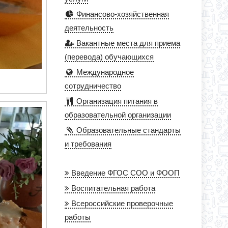
Финансово-хозяйственная
деятельность
Вакантные места для приема
(перевода) обучающихся
Международное
сотрудничество
Организация питания в
образовательной организации
Образовательные стандарты
и требования
Введение ФГОС СОО и ФООП
Воспитательная работа
Всероссийские проверочные
работы