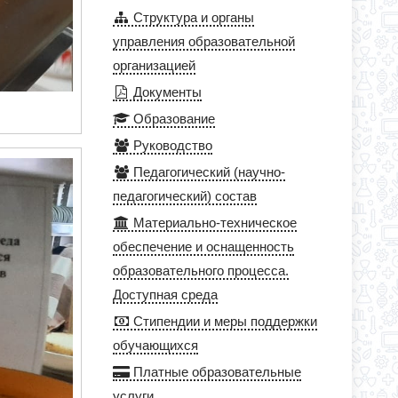
Структура и органы
управления образовательной
организацией
Документы
Образование
Руководство
Педагогический (научно-
педагогический) состав
Материально-техническое
обеспечение и оснащенность
образовательного процесса.
Доступная среда
Стипендии и меры поддержки
обучающихся
Платные образовательные
услуги