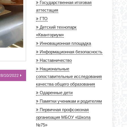
Государственная итоговая
аттестация
ГТО
Детский технопарк
«Кванториум»
Инновационная площадка
Информационная безопасность
Наставничество
Национальные
8/10/2022
сопоставительные исследования
качества общего образования
Одаренные дети
Памятки ученикам и родителям
Первичная профсоюзная
организация МБОУ «Школа
№75»