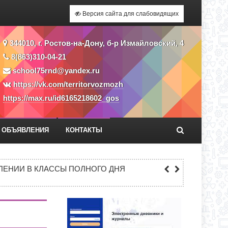
Версия сайта для слабовидящих
344010, г. Ростов-на-Дону, б-р Измайловский, 4
8(863)310-04-21
school75rnd@yandex.ru
https://vk.com/territorvozmozh
https://max.ru/id6165218602_gos
ОБЪЯВЛЕНИЯ
КОНТАКТЫ
ЕКУ?
ЕНИИ В КЛАССЫ ПОЛНОГО ДНЯ
СС