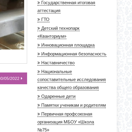
Государственная итоговая
аттестация
ГТО
Детский технопарк
«Кванториум»
Инновационная площадка
Информационная безопасность
Наставничество
Национальные
0/05/2022
сопоставительные исследования
качества общего образования
Одаренные дети
Памятки ученикам и родителям
Первичная профсоюзная
организация МБОУ «Школа
№75»