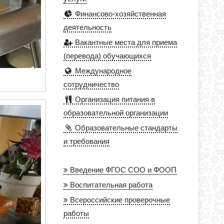
Финансово-хозяйственная
деятельность
Вакантные места для приема
(перевода) обучающихся
Международное
сотрудничество
Организация питания в
образовательной организации
Образовательные стандарты
и требования
Введение ФГОС СОО и ФООП
Воспитательная работа
Всероссийские проверочные
работы