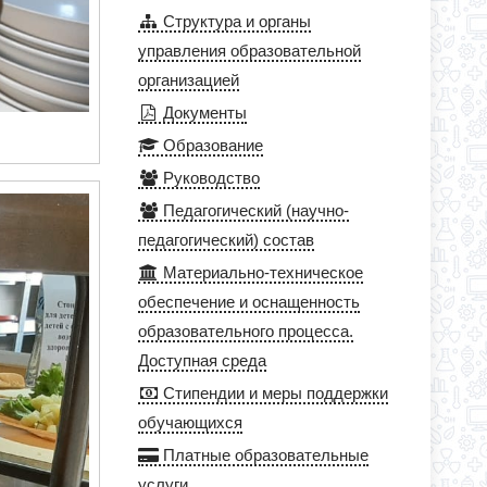
Структура и органы
управления образовательной
организацией
Документы
Образование
Руководство
Педагогический (научно-
педагогический) состав
Материально-техническое
обеспечение и оснащенность
образовательного процесса.
Доступная среда
Стипендии и меры поддержки
обучающихся
Платные образовательные
услуги