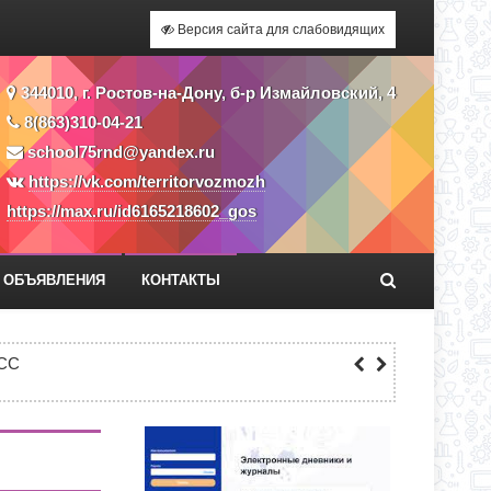
Версия сайта для слабовидящих
344010, г. Ростов-на-Дону, б-р Измайловский, 4
8(863)310-04-21
school75rnd@yandex.ru
https://vk.com/territorvozmozh
https://max.ru/id6165218602_gos
ОБЪЯВЛЕНИЯ
КОНТАКТЫ
Я ПРИЕМА ЗАЯВЛЕНИЙ В 1 КЛАСС
СС
ЕКУ?