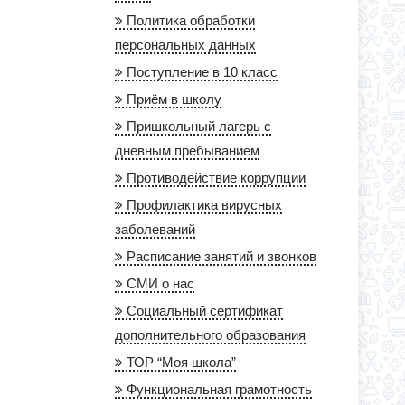
Политика обработки
персональных данных
Поступление в 10 класс
Приём в школу
Пришкольный лагерь с
дневным пребыванием
Противодействие коррупции
Профилактика вирусных
заболеваний
Расписание занятий и звонков
СМИ о нас
Социальный сертификат
дополнительного образования
ТОР “Моя школа”
Функциональная грамотность