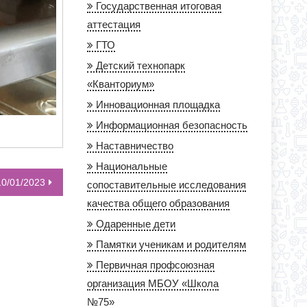
Государственная итоговая
аттестация
ГТО
Детский технопарк
«Кванториум»
Инновационная площадка
Информационная безопасность
Наставничество
Национальные
0/01/2023
сопоставительные исследования
качества общего образования
Одаренные дети
Памятки ученикам и родителям
Первичная профсоюзная
организация МБОУ «Школа
№75»