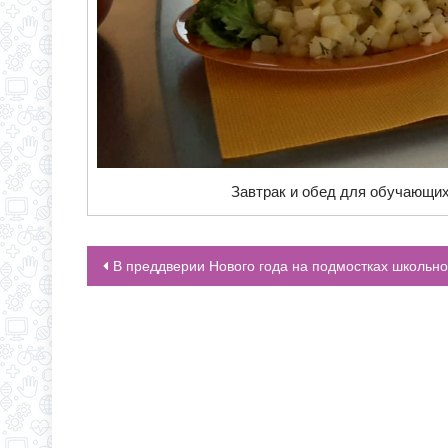
Завтрак и обед для обучающих
В преддверии Нового года на подмостках школьной сцены был показан спектакль “Летучий кораб
НАВИГАЦИЯ ПО ЗАПИСЯМ