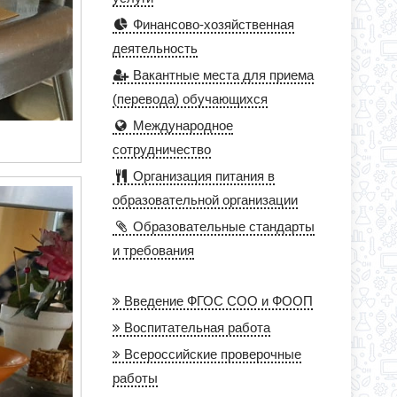
Финансово-хозяйственная
деятельность
Вакантные места для приема
(перевода) обучающихся
Международное
сотрудничество
Организация питания в
образовательной организации
Образовательные стандарты
и требования
Введение ФГОС СОО и ФООП
Воспитательная работа
Всероссийские проверочные
работы