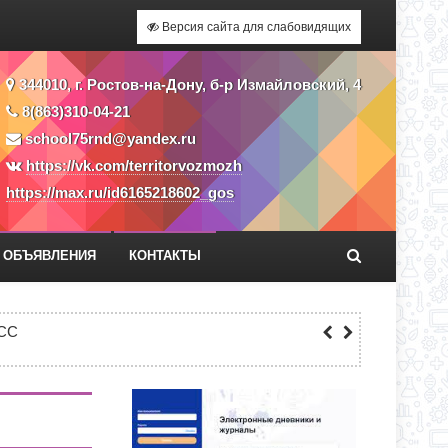
Версия сайта для слабовидящих
344010, г. Ростов-на-Дону, б-р Измайловский, 4
8(863)310-04-21
school75rnd@yandex.ru
https://vk.com/territorvozmozh
https://max.ru/id6165218602_gos
ОБЪЯВЛЕНИЯ
КОНТАКТЫ
Я ПРИЕМА ЗАЯВЛЕНИЙ В 1 КЛАСС
СС
ЕКУ?