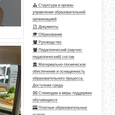
Структура и органы
управления образовательной
организацией
Документы
Образование
Руководство
Педагогический (научно-
педагогический) состав
Материально-техническое
обеспечение и оснащенность
образовательного процесса.
Доступная среда
Стипендии и меры поддержки
обучающихся
Платные образовательные
услуги