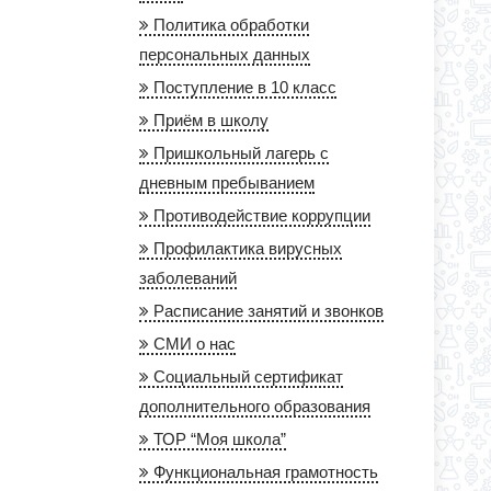
Политика обработки
персональных данных
Поступление в 10 класс
Приём в школу
Пришкольный лагерь с
дневным пребыванием
Противодействие коррупции
Профилактика вирусных
заболеваний
Расписание занятий и звонков
СМИ о нас
Социальный сертификат
дополнительного образования
ТОР “Моя школа”
Функциональная грамотность