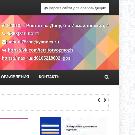
Версия сайта для слабовидящих
344010, г. Ростов-на-Дону, б-р Измайловский, 4
8(863)310-04-21
school75rnd@yandex.ru
https://vk.com/territorvozmozh
https://max.ru/id6165218602_gos
ОБЪЯВЛЕНИЯ
КОНТАКТЫ
О ДНЯ ПО АДРЕСУ: УЛ. Ю. ДУБИНИНА,
СС