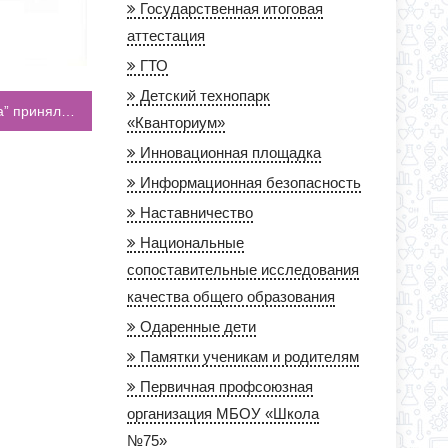
Государственная итоговая
аттестация
ГТО
Детский технопарк
Юнармейский отряд “Доблесь. Честь. Отвага” принял участие в церемонии награждения “Герой живет рядом”
«Кванториум»
Инновационная площадка
Информационная безопасность
Наставничество
Национальные
сопоставительные исследования
качества общего образования
Одаренные дети
Памятки ученикам и родителям
Первичная профсоюзная
организация МБОУ «Школа
№75»