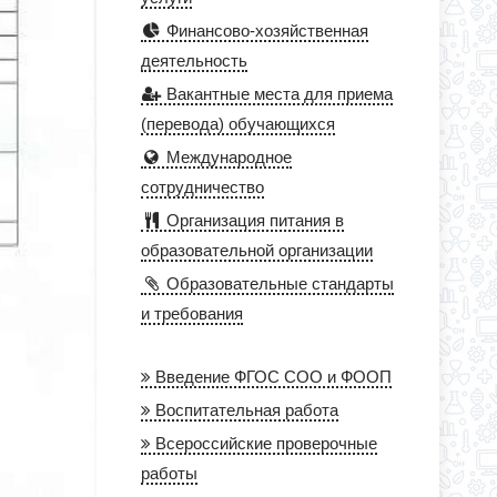
Финансово-хозяйственная
деятельность
Вакантные места для приема
(перевода) обучающихся
Международное
сотрудничество
Организация питания в
образовательной организации
Образовательные стандарты
и требования
Введение ФГОС СОО и ФООП
Воспитательная работа
Всероссийские проверочные
работы