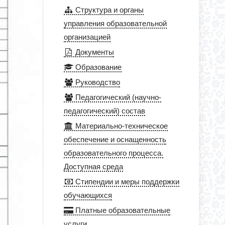
Структура и органы
управления образовательной
организацией
Документы
Образование
Руководство
Педагогический (научно-
педагогический) состав
Материально-техническое
обеспечение и оснащенность
образовательного процесса.
Доступная среда
Стипендии и меры поддержки
обучающихся
Платные образовательные
услуги