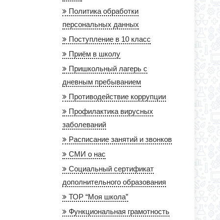
Политика обработки
персональных данных
Поступление в 10 класс
Приём в школу
Пришкольный лагерь с
дневным пребыванием
Противодействие коррупции
Профилактика вирусных
заболеваний
Расписание занятий и звонков
СМИ о нас
Социальный сертификат
дополнительного образования
ТОР “Моя школа”
Функциональная грамотность