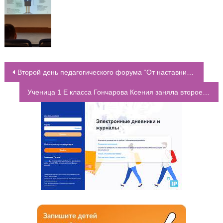
Второй день педагогического форума “От наставничества к профессионализму молодых”
НАВИГАЦИЯ ПО ЗАПИСЯМ
Ученица 1 Е класса Гончарова Ксения заняла второе место на Спортивном фестивале по Чир-спорту