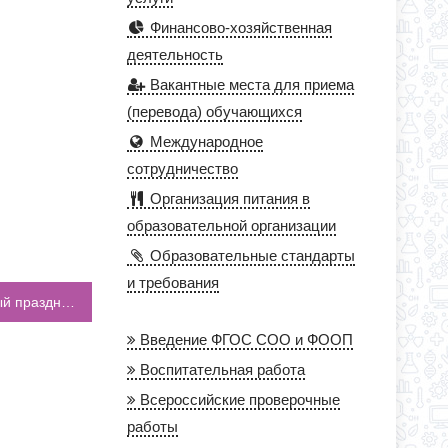
Финансово-хозяйственная
деятельность
Вакантные места для приема
(перевода) обучающихся
Международное
сотрудничество
Организация питания в
образовательной организации
Образовательные стандарты
и требования
В Октябрьском районе состоялся спортивный праздник «Здоровье и безопасность»
Введение ФГОС СОО и ФООП
Воспитательная работа
Всероссийские проверочные
работы