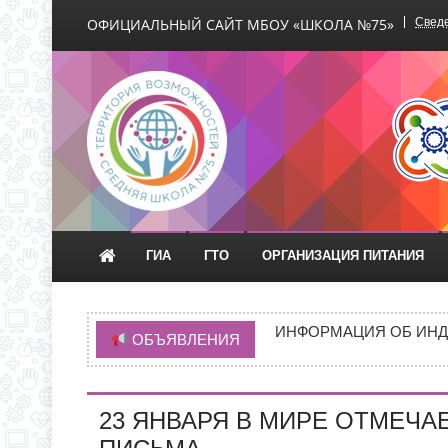
ОФИЦИАЛЬНЫЙ САЙТ МБОУ «ШКОЛА №75»
Сведе
Официальный сайт М
ГИА
ГТО
ОРГАНИЗАЦИЯ ПИТАНИЯ
ВРЕМЯ ОТКРЫТИЯ ОБ
ЧЕРЕЗ ЕПГУ
ИНФОРМАЦИЯ ОБ ИНД
ОБЪЯВЛЕНИЯ
ИНФОРМАЦИЯ О ПРИЕМ
НОВАЯ ЭПИДЕМИЯ «Т
23 ЯНВАРЯ В МИРЕ ОТМЕЧА