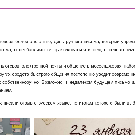
ОДА В МБОУ «ШКОЛА № 75» ОТКРЫВАЮТСЯ КЛАССЫ ПОЛНОГ
ИЕ)
РАЗОВАТЕЛЬНЫХ ОРГАНИЗАЦИЙ РОСТОВСКОЙ ОБЛАСТИ ДЛ
ИВИДУАЛЬНОМ ОТБОРЕ И ПРИЕМЕ ДОКУМЕНТОВ В 10 КЛА
 говоря более элегантно, День ручного письма, который учре
сьма, о необходимости практиковаться в нём, о неповторим
пьютеров, электронной почты и общение в мессенджерах, набо
ругих средств быстрого общения постепенно уводит современн
х собственноручно. Возможно, в недалеком будущем письмо и
ением.
 писали отзыв о русском языке, по итогам которого были вы