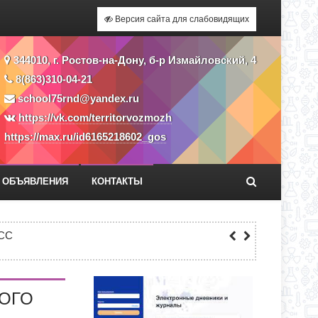
Версия сайта для слабовидящих
344010, г. Ростов-на-Дону, б-р Измайловский, 4
8(863)310-04-21
school75rnd@yandex.ru
https://vk.com/territorvozmozh
https://max.ru/id6165218602_gos
ОБЪЯВЛЕНИЯ
КОНТАКТЫ
Я ПРИЕМА ЗАЯВЛЕНИЙ В 1 КЛАСС
СС
ЕКУ?
НОГО