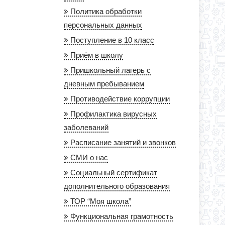
Политика обработки
персональных данных
Поступление в 10 класс
Приём в школу
Пришкольный лагерь с
дневным пребыванием
Противодействие коррупции
Профилактика вирусных
заболеваний
Расписание занятий и звонков
СМИ о нас
Социальный сертификат
дополнительного образования
ТОР “Моя школа”
Функциональная грамотность