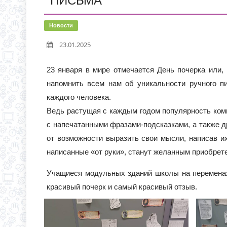
ПИСЬМА
С 1 СЕНТЯБРЯ 2026 Г
Д.3 (МОДУЛЬНОЕ ЗДАН
ВРЕМЯ ОТКРЫТИЯ ОБ
Новости
ЧЕРЕЗ ЕПГУ
23.01.2025
ИНФОРМАЦИЯ ОБ ИНД
23 января в мире отмечается День почерка или,
напомнить всем нам об уникальности ручного пи
каждого человека.
Ведь растущая с каждым годом популярность ком
с напечатанными фразами-подсказками, а также д
от возможности выразить свои мысли, написав и
написанные «от руки», станут желанным приобрет
Учащиеся модульных зданий школы на переменах
красивый почерк и самый красивый отзыв.