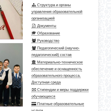
Структура и органы
управления образовательной
организацией
Документы
Образование
Руководство
Педагогический (научно-
педагогический) состав
Материально-техническое
обеспечение и оснащенность
образовательного процесса.
Доступная среда
Стипендии и меры поддержки
обучающихся
Платные образовательные
услуги