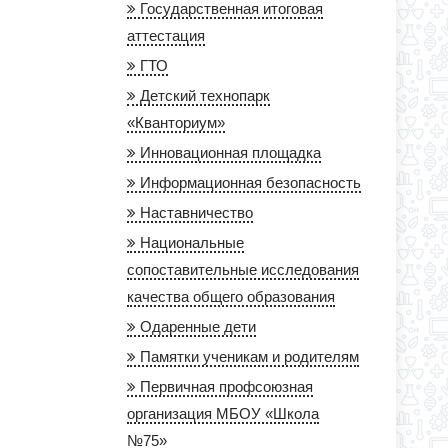
Государственная итоговая
аттестация
ГТО
Детский технопарк
«Кванториум»
Инновационная площадка
Информационная безопасность
Наставничество
Национальные
сопоставительные исследования
качества общего образования
Одаренные дети
Памятки ученикам и родителям
Первичная профсоюзная
организация МБОУ «Школа
№75»