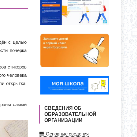
О ДНЯ ПО АДРЕСУ: УЛ. Ю. ДУБИНИНА,
Я ПРИЕМА ЗАЯВЛЕНИЙ В 1 КЛАСС
СС
ждён с целью
ости почерка
ров стикеров
ого человека
ли открытка,
браны самый
СВЕДЕНИЯ ОБ
ОБРАЗОВАТЕЛЬНОЙ
ОРГАНИЗАЦИИ
Основные сведения