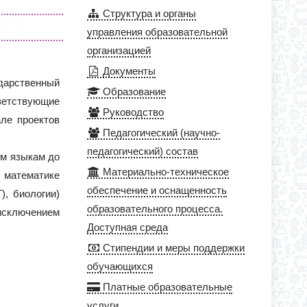
Структура и органы
управления образовательной
организацией
Документы
дарственный
Образование
тветствующие
Руководство
ле проектов
Педагогический (научно-
педагогический) состав
ым языкам до
Материально-техническое
 математике
обеспечение и оснащенность
), биологии)
образовательного процесса.
 исключением
Доступная среда
Стипендии и меры поддержки
обучающихся
Платные образовательные
услуги