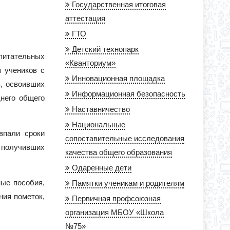
Государственная итоговая
аттестация
ГТО
Детский технопарк
питательных
«Кванториум»
 учеников с
Инновационная площадка
в, освоивших
Информационная безопасность
днего общего
Наставничество
Национальные
впали сроки
сопоставительные исследования
 получивших
качества общего образования
Одаренные дети
ные пособия,
Памятки ученикам и родителям
ния пометок,
Первичная профсоюзная
организация МБОУ «Школа
№75»