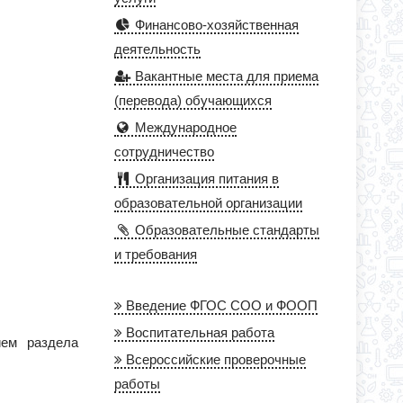
Финансово-хозяйственная
деятельность
Вакантные места для приема
(перевода) обучающихся
Международное
сотрудничество
Организация питания в
образовательной организации
Образовательные стандарты
и требования
Введение ФГОС СОО и ФООП
Воспитательная работа
ием раздела
Всероссийские проверочные
работы