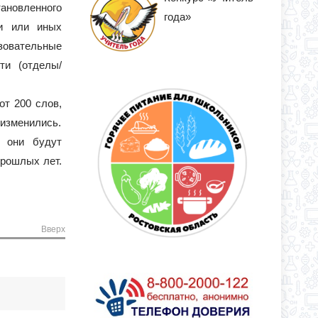
ановленного
года»
ни или иных
зовательные
ти (отделы/
от 200 слов,
 изменились.
, они будут
прошлых лет.
Вверх