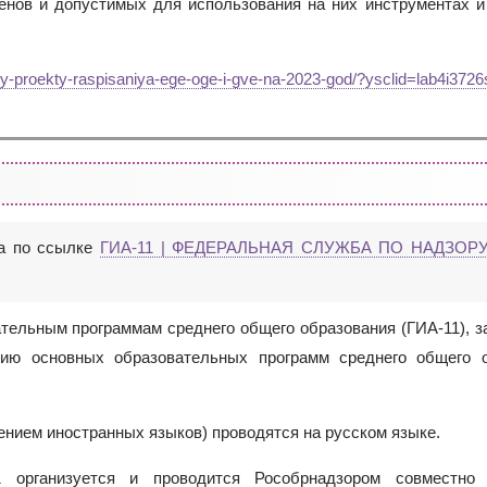
енов и допустимых для использования на них инструментах и
any-proekty-raspisaniya-ege-oge-i-gve-na-2023-god/?ysclid=lab4i37
а по ссылке
ГИА-11 | ФЕДЕРАЛЬНАЯ СЛУЖБА ПО НАДЗОР
вательным программам среднего общего образования (ГИА-11),
ию основных образовательных программ среднего общего о
нием иностранных языков) проводятся на русском языке.
 организуется и проводится Рособрнадзором совместно