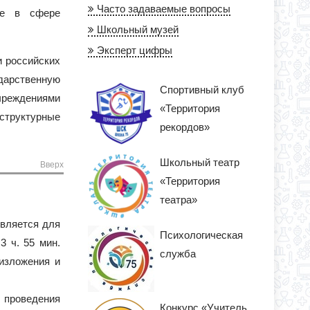
Часто задаваемые вопросы
ние в сфере
Школьный музей
Эксперт цифры
и российских
дарственную
Спортивный клуб
чреждениями
«Территория
структурные
рекордов»
Школьный театр
Вверх
«Территория
театра»
является для
Психологическая
3 ч. 55 мин.
служба
изложения и
ы проведения
Конкурс «Учитель