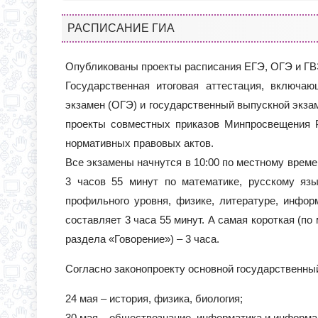
РАСПИСАНИЕ ГИА
Опубликованы проекты расписания ЕГЭ, ОГЭ и ГВЭ
Государственная итоговая аттестация, включа
экзамен (ОГЭ) и государственный выпускной экзам
проекты совместных приказов Минпросвещения 
нормативных правовых актов.
Все экзамены начнутся в 10:00 по местному врем
3 часов 55 минут по математике, русскому яз
профильного уровня, физике, литературе, инфор
составляет 3 часа 55 минут. А самая короткая (по
раздела «Говорение») – 3 часа.
Согласно законопроекту основной государственный
24 мая – история, физика, биология;
30 мая – обществознание, информатика и информа