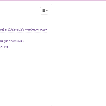
ОДА В МБОУ «ШКОЛА № 75» ОТКРЫВАЮТСЯ КЛАССЫ ПОЛНОГ
ИЕ)
РАЗОВАТЕЛЬНЫХ ОРГАНИЗАЦИЙ РОСТОВСКОЙ ОБЛАСТИ ДЛ
ИВИДУАЛЬНОМ ОТБОРЕ И ПРИЕМЕ ДОКУМЕНТОВ В 10 КЛА
я) в 2022-2023 учебном году
ия (изложения)
нения