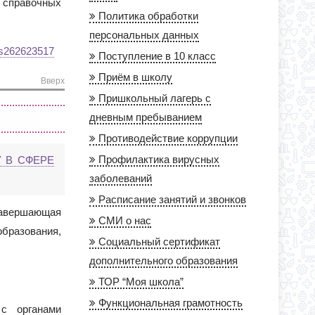
 справочных
Политика обработки
персональных данных
26s262623517
Поступление в 10 класс
Приём в школу
Вверх
Пришкольный лагерь с
дневным пребыванием
Противодействие коррупции
Профилактика вирусных
У В СФЕРЕ
заболеваний
Расписание занятий и звонков
 завершающая
СМИ о нас
бразования,
Социальный сертификат
дополнительного образования
ТОР “Моя школа”
Функциональная грамотность
 с органами