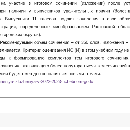
я на участие в итоговом сочинении (изложении) после уст
о при наличии у выпускников уважительных причин (болез
но. Выпускники 11 классов подают заявления в свои обра
истрации, определенные минобразованием Ростовской облас
городских округов).
 Рекомендуемый объем сочинения – от 350 слов, изложения – 
вливается. Критерии оценивания ИС (И) в этом учебном году не
оды к формированию комплектов тем итогового сочинения
 сочинения, включающего более полутора тысяч тем сочинений 
ения будет ежегодно пополняться новыми темами.
chineniya-izlozheniya-v-2022-2023-uchebnom-godu