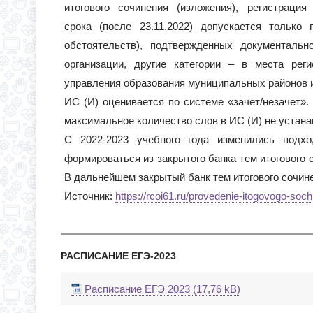
итогового сочинения (изложения), регистраци
срока (после 23.11.2022) допускается тольк
обстоятельств), подтвержденных документаль
организации, другие категории – в места рег
управления образования муниципальных районов и 
ИС (И) оценивается по системе «зачет/незачет».
максимальное количество слов в ИС (И) не устана
С 2022-2023 учебного года изменились подх
формироваться из закрытого банка тем итогового
В дальнейшем закрытый банк тем итогового сочин
Источник:
https://rcoi61.ru/provedenie-itogovogo-so
РАСПИСАНИЕ ЕГЭ-2023
Расписание ЕГЭ 2023