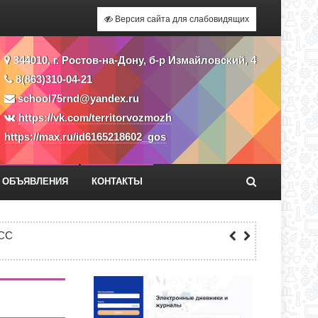
Версия сайта для слабовидящих
344010, г. Ростов-на-Дону, б-р Измайловский, 4
8(863)310-04-21
school75rnd@yandex.ru
https://vk.com/territorvozmozh
https://max.ru/id6165218602_gos
ОБЪЯВЛЕНИЯ
КОНТАКТЫ
Я ПРИЕМА ЗАЯВЛЕНИЙ В 1 КЛАСС
СС
ЕКУ?