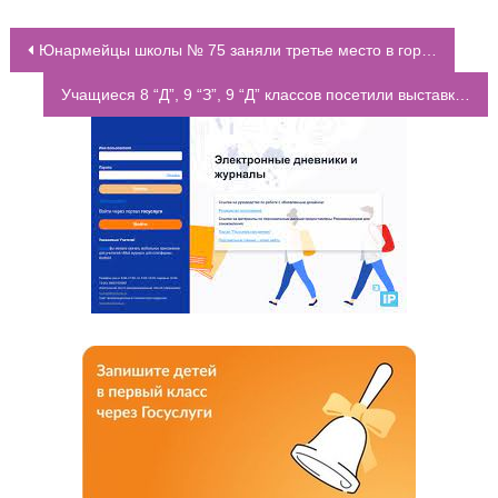
Юнармейцы школы № 75 заняли третье место в городском смотре-конкурсе строя и песни “Наследники Победы”
НАВИГАЦИЯ ПО ЗАПИСЯМ
Учащиеся 8 “Д”, 9 “З”, 9 “Д” классов посетили выставку «Образование. Карьера. Бизнес»