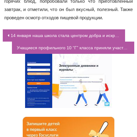
горячих блюд, попробовали только что приготовленный
завтрак, и отметили, что он был вкусный, полезный. Также
проведен осмотр отходов пищевой продукции.
14 января наша школа стала центром добра и искренности благодаря акции «День спасибо»
НАВИГАЦИЯ ПО ЗАПИСЯМ
Учащиеся профильного 10 “Г” класса приняли участие в 1 этапе Всероссийской естественнонаучной Олимпиаде “РОССИЙСКАЯ ШКОЛА ФАРМАЦЕВТОВ”