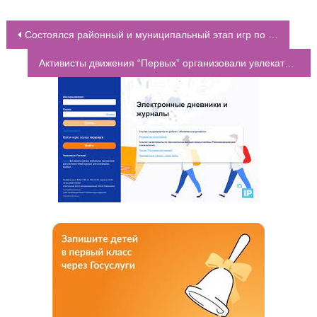
Состоялся районный и муниципальный этап игр по спортивному лазертагу “Южный Форпост”
НАВИГАЦИЯ ПО ЗАПИСЯМ
Активисты движения “Первых” организовали увлекательное мероприятие для учеников 1-2 классов